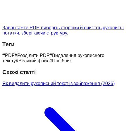
Завантажте PDF, виберіть сторінки й очистіть рукописні
нотатки, зберігаючи структуру.
Теги
#
PDF
#
Розділити PDF
#
Видалення рукописного
тексту
#
Великий файл
#
Посібник
Схожі статті
Як видалити рукописний текст із зображення (2026)