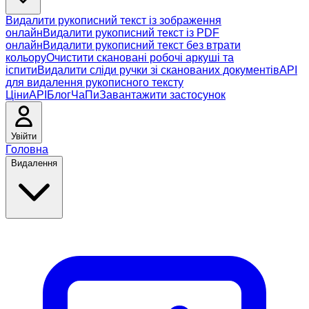
Видалити рукописний текст із зображення
онлайн
Видалити рукописний текст із PDF
онлайн
Видалити рукописний текст без втрати
кольору
Очистити скановані робочі аркуші та
іспити
Видалити сліди ручки зі сканованих документів
API
для видалення рукописного тексту
Ціни
API
Блог
ЧаПи
Завантажити застосунок
Увійти
Головна
Видалення