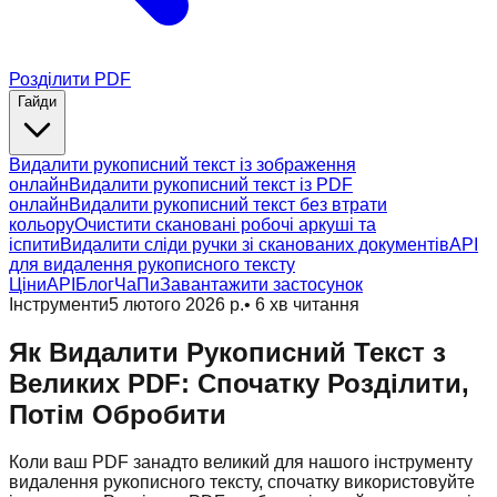
Розділити PDF
Гайди
Видалити рукописний текст із зображення
онлайн
Видалити рукописний текст із PDF
онлайн
Видалити рукописний текст без втрати
кольору
Очистити скановані робочі аркуші та
іспити
Видалити сліди ручки зі сканованих документів
API
для видалення рукописного тексту
Ціни
API
Блог
ЧаПи
Завантажити застосунок
Інструменти
5 лютого 2026 р.
•
6
хв читання
Як Видалити Рукописний Текст з
Великих PDF: Спочатку Розділити,
Потім Обробити
Коли ваш PDF занадто великий для нашого інструменту
видалення рукописного тексту, спочатку використовуйте