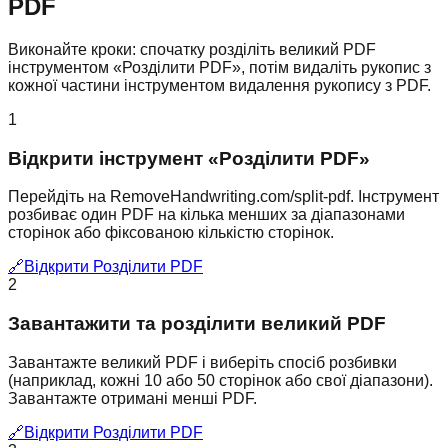
PDF
Виконайте кроки: спочатку розділіть великий PDF
інструментом «Розділити PDF», потім видаліть рукопис з
кожної частини інструментом видалення рукопису з PDF.
1
Відкрити інструмент «Розділити PDF»
Перейдіть на RemoveHandwriting.com/split-pdf. Інструмент
розбиває один PDF на кілька менших за діапазонами
сторінок або фіксованою кількістю сторінок.
🔗
Відкрити Розділити PDF
2
Завантажити та розділити великий PDF
Завантажте великий PDF і виберіть спосіб розбивки
(наприклад, кожні 10 або 50 сторінок або свої діапазони).
Завантажте отримані менші PDF.
🔗
Відкрити Розділити PDF