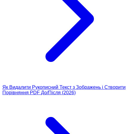
Як Видалити Рукописний Текст з Зображень і Створити
Порівняння PDF До/Після (2026)