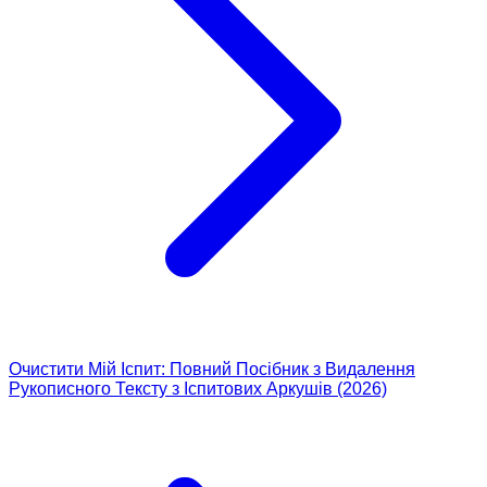
Очистити Мій Іспит: Повний Посібник з Видалення
Рукописного Тексту з Іспитових Аркушів (2026)