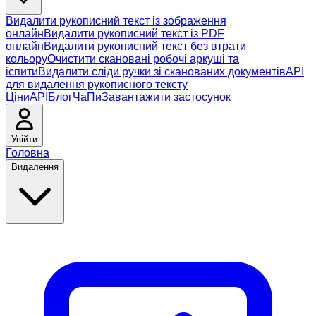
Видалити рукописний текст із зображення
онлайн
Видалити рукописний текст із PDF
онлайн
Видалити рукописний текст без втрати
кольору
Очистити скановані робочі аркуші та
іспити
Видалити сліди ручки зі сканованих документів
API
для видалення рукописного тексту
Ціни
API
Блог
ЧаПи
Завантажити застосунок
Увійти
Головна
Видалення