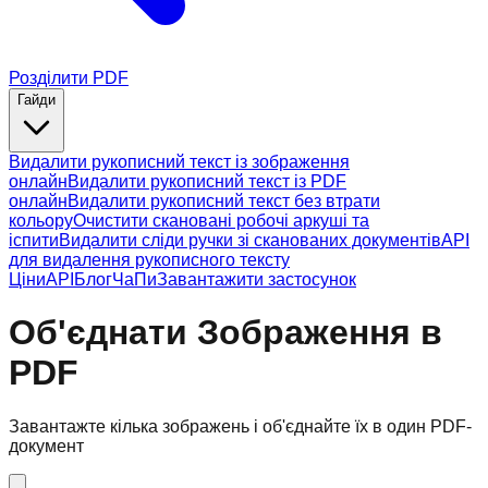
Розділити PDF
Гайди
Видалити рукописний текст із зображення
онлайн
Видалити рукописний текст із PDF
онлайн
Видалити рукописний текст без втрати
кольору
Очистити скановані робочі аркуші та
іспити
Видалити сліди ручки зі сканованих документів
API
для видалення рукописного тексту
Ціни
API
Блог
ЧаПи
Завантажити застосунок
Об'єднати Зображення в
PDF
Завантажте кілька зображень і об'єднайте їх в один PDF-
документ