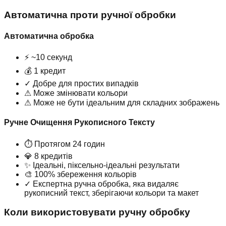
Автоматична проти ручної обробки
Автоматична обробка
⚡
~10 секунд
💰
1 кредит
✓
Добре для простих випадків
⚠
Може змінювати кольори
⚠
Може не бути ідеальним для складних зображень
Ручне Очищення Рукописного Тексту
⏱
Протягом 24 годин
💎
8 кредитів
✨
Ідеальні, піксельно-ідеальні результати
🎨
100% збереження кольорів
✓
Експертна ручна обробка, яка видаляє
рукописний текст, зберігаючи кольори та макет
Коли використовувати ручну обробку