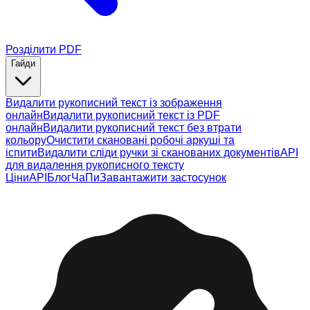
Розділити PDF
Гайди
Видалити рукописний текст із зображення
онлайн
Видалити рукописний текст із PDF
онлайн
Видалити рукописний текст без втрати
кольору
Очистити скановані робочі аркуші та
іспити
Видалити сліди ручки зі сканованих документів
API
для видалення рукописного тексту
Ціни
API
Блог
ЧаПи
Завантажити застосунок