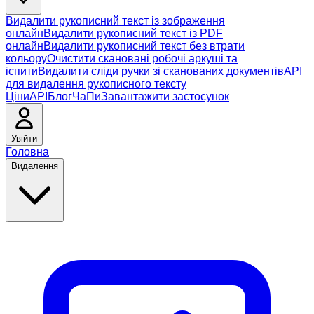
Видалити рукописний текст із зображення
онлайн
Видалити рукописний текст із PDF
онлайн
Видалити рукописний текст без втрати
кольору
Очистити скановані робочі аркуші та
іспити
Видалити сліди ручки зі сканованих документів
API
для видалення рукописного тексту
Ціни
API
Блог
ЧаПи
Завантажити застосунок
Увійти
Головна
Видалення