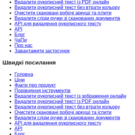
Видалити рукописний текст із PDF онлайн
Видалити рукописний текст без втрати кольору
Очистити скановані робочі аркуші та іспити
Видалити сліди ручки зі сканованих документів
API для видалення рукописного тексту
API
Блог
ЧаПи
Про нас
Завантажити застосунок
Швидкі посилання
Головна
Ціни
Факти про продукт
Порівняння інструментів
Видалити рукописний текст із зображення онлайн
Видалити рукописний текст із PDF онлайн
Видалити рукописний текст без втрати кольору
Очистити скановані робочі аркуші та іспити
Видалити сліди ручки зі сканованих документів
API для видалення рукописного тексту
API
Блог