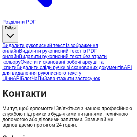
Розділити PDF
Гайди
Видалити рукописний текст із зображення
онлайн
Видалити рукописний текст із PDF
онлайн
Видалити рукописний текст без втрати
кольору
Очистити скановані робочі аркуші та
іспити
Видалити сліди ручки зі сканованих документів
API
для видалення рукописного тексту
Ціни
API
Блог
ЧаПи
Завантажити застосунок
Контакти
Ми тут, щоб допомогти! Зв'яжіться з нашою професійною
службою підтримки з будь-якими питаннями, технічною
допомогою або діловими запитами. Зазвичай ми
відповідаємо протягом 24 годин.