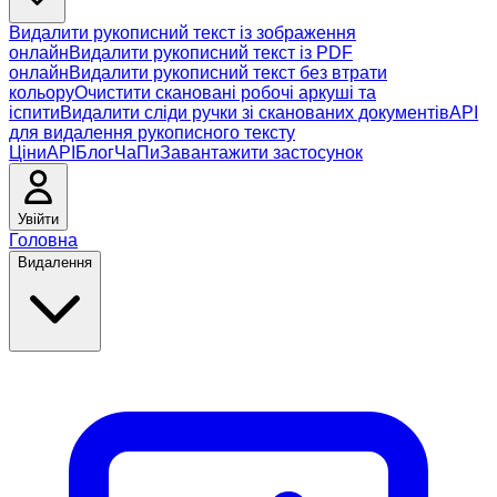
Видалити рукописний текст із зображення
онлайн
Видалити рукописний текст із PDF
онлайн
Видалити рукописний текст без втрати
кольору
Очистити скановані робочі аркуші та
іспити
Видалити сліди ручки зі сканованих документів
API
для видалення рукописного тексту
Ціни
API
Блог
ЧаПи
Завантажити застосунок
Увійти
Головна
Видалення