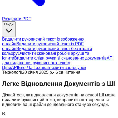
Розділити PDF
Гайди
Видалити рукописний текст із зображення
онлайн
Видалити рукописний текст із PDF
онлайн
Видалити рукописний текст без втрати
кольору
Очистити скановані робочі аркуші та
іспити
Видалити сліди ручки зі сканованих документів
API
для видалення рукописного тексту
Ціни
API
Блог
ЧаПи
Завантажити застосунок
Технології
20 січня 2025 р.
•
6
хв читання
Легке Відновлення Документів з ШІ
Дізнайтеся, як відновлення документів на основі ШІ може
видалити рукописний текст, виправити спотворення та
відновити ваші файли до ідеального стану за секунди.
R