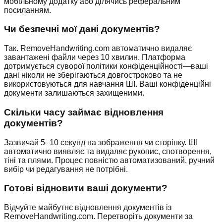
мобільному додатку або ділячись реферальним
посиланням.
Чи безпечні мої дані документів?
Так. RemoveHandwriting.com автоматично видаляє
завантажені файли через 10 хвилин. Платформа
дотримується суворої політики конфіденційності—ваші
дані ніколи не зберігаються довгостроково та не
використовуються для навчання ШІ. Ваші конфіденційні
документи залишаються захищеними.
Скільки часу займає відновлення
документів?
Зазвичай 5–10 секунд на зображення чи сторінку. ШІ
автоматично виявляє та видаляє рукопис, спотворення,
тіні та плями. Процес повністю автоматизований, ручний
вибір чи редагування не потрібні.
Готові відновити ваші документи?
Відчуйте майбутнє відновлення документів із
RemoveHandwriting.com. Перетворіть документи за