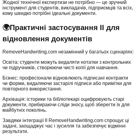
Жодної технічної експертизи не потрібно — це зручний
інструмент для студентів, викладачів, підприємців та всіх,
кому швидко потрібні ідеальні документи.
🌍
Практичні застосування ІІ для
відновлення документів
RemoveHandwriting.com незамінний у багатьох сценаріях:
Освіта: студенти можуть видаляти нотатки з контрольних
чи підручників, створюючи чисті копії для навчання.
Бізнес: професіонали відновлюють підписані контракти
чи форми, видаляючи застарілі підписи або примітки для
повторного використання.
Архівація: історики та бібліотекарі оцифровують старі
документи, прибираючи сліди зносу, щоб зберегти їх для
майбутніх поколінь.
Завдяки інтеграції ІІ RemoveHandwriting.com спрощує ці
задачі, заощаджує час і зусилля та забезпечує відмінні
результати.