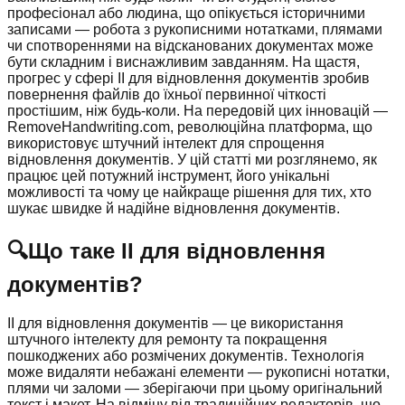
професіонал або людина, що опікується історичними
записами — робота з рукописними нотатками, плямами
чи спотвореннями на відсканованих документах може
бути складним і виснажливим завданням. На щастя,
прогрес у сфері ІІ для відновлення документів зробив
повернення файлів до їхньої первинної чіткості
простішим, ніж будь-коли. На передовій цих інновацій —
RemoveHandwriting.com, революційна платформа, що
використовує штучний інтелект для спрощення
відновлення документів. У цій статті ми розглянемо, як
працює цей потужний інструмент, його унікальні
можливості та чому це найкраще рішення для тих, хто
шукає швидке й надійне відновлення документів.
🔍
Що таке ІІ для відновлення
документів?
ІІ для відновлення документів — це використання
штучного інтелекту для ремонту та покращення
пошкоджених або розмічених документів. Технологія
може видаляти небажані елементи — рукописні нотатки,
плями чи заломи — зберігаючи при цьому оригінальний
текст і макет. На відміну від традиційних редакторів, що