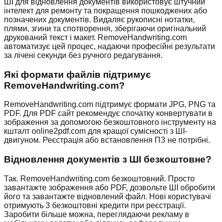
ШІ для відновлення документів використовує штучний
інтелект для ремонту та покращення пошкоджених або
позначених документів. Видаляє рукописні нотатки,
плями, згини та спотворення, зберігаючи оригінальний
друкований текст і макет. RemoveHandwriting.com
автоматизує цей процес, надаючи професійні результати
за лічені секунди без ручного редагування.
Які формати файлів підтримує
RemoveHandwriting.com?
RemoveHandwriting.com підтримує формати JPG, PNG та
PDF. Для PDF сайт рекомендує спочатку конвертувати в
зображення за допомогою безкоштовного інструменту на
кшталт online2pdf.com для кращої сумісності з ШІ-
двигуном. Реєстрація або встановлення ПЗ не потрібні.
Відновлення документів з ШІ безкоштовне?
Так. RemoveHandwriting.com безкоштовний. Просто
завантажте зображення або PDF, дозвольте ШІ обробити
його та завантажте відновлений файл. Нові користувачі
отримують 3 безкоштовні кредити при реєстрації.
Заробити більше можна, переглядаючи рекламу в