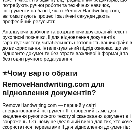
потребують ручної роботи та технічних навичок,
інструменти на базі ІІ, як-от RemoveHandwriting.com,
автоматизують процес і за лічені секунди дають
професійний результат.
Аналізуючи шаблони та розрізняючи друкований текст і
рукописні позначки, ІІ для відновлення документів
гарантує чистоту, читабельність і готовність ваших файлів
до використання. Інтелектуальний підхід означає, що ви
відновите документи без втрати важливої інформації та
без годин ручного редагування.
⭐
Чому варто обрати
RemoveHandwriting.com для
відновлення документів?
RemoveHandwriting.com — перший у світі
спеціалізований інструмент ІІ, створений саме для
видалення рукописного тексту зі сканованих документів і
зображень. Ось чому це ідеальний вибір для тих, хто хоче
скористатися перевагами ІІ для відновлення документів: