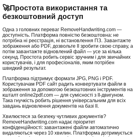
🚀
Простота використання та
безкоштовний доступ
Одна з головних переваг RemoveHandwriting.com —
доступність. Платформа повністю безкоштовна: не
потрібна ні реєстрація, ні встановлення ПЗ. Завантажте
зображення або PDF, дозвольте ІІ зробити свою справу, а
потім завантажте відновлений файл — усе за кілька
секунд. Простота робить сервіс зручним і для звичайних
користувачів, і для професіоналів, яким потрібен
швидкий результат.
Платформа підтримує формати JPG, PNG і PDF.
Користувачам PDF сайт радить конвертувати файли в
зображення за допомогою безкоштовних інструментів на
кшталт online2pdf.com — для сумісності з ІІ-двигуном.
Така гнучкість робить рішення універсальним для всіх
завдань відновлення документів на базі ІІ.
Хвилюєтеся за безпеку чутливих документів?
RemoveHandwriting.com надає пріоритет
конфіденційності: завантажені файли автоматично
видаляються через 10 хвилин. Платформа дотримується