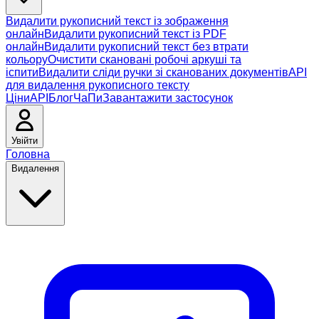
Видалити рукописний текст із зображення
онлайн
Видалити рукописний текст із PDF
онлайн
Видалити рукописний текст без втрати
кольору
Очистити скановані робочі аркуші та
іспити
Видалити сліди ручки зі сканованих документів
API
для видалення рукописного тексту
Ціни
API
Блог
ЧаПи
Завантажити застосунок
Увійти
Головна
Видалення