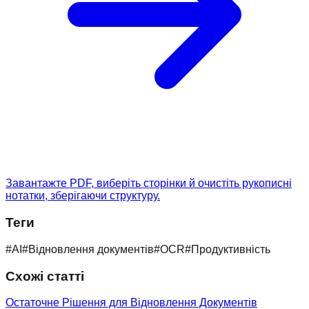
Завантажте PDF, виберіть сторінки й очистіть рукописні
нотатки, зберігаючи структуру.
Теги
#
AI
#
Відновлення документів
#
OCR
#
Продуктивність
Схожі статті
Остаточне Рішення для Відновлення Документів