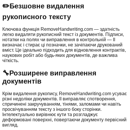
✏️
Безшовне видалення
рукописного тексту
Ключова функція RemoveHandwriting.com — здатність
легко видаляти рукописний текст із документів. Підписи,
нотатки на полях чи виправлення в контрольній — ІІ
визначає і стирає ці позначки, не зачіпаючи друкований
вміст. Це ідеально підходить для відновлення контрактів,
наукових робіт або будь-яких документів, де важлива
чіткість.
🔧
Розширене виправлення
документів
Крім видалення рукопису, RemoveHandwriting.com усуває
різні недоліки документів. ІІ виправляє спотворення,
спричинені закручуванням, тінями, заломами чи навіть
просвічуванням тексту з іншого боку сторінки.
Інтелектуально вирівнює кути та розгладжує
деформовані поверхні, повертаючи документу первісний
вигляд.