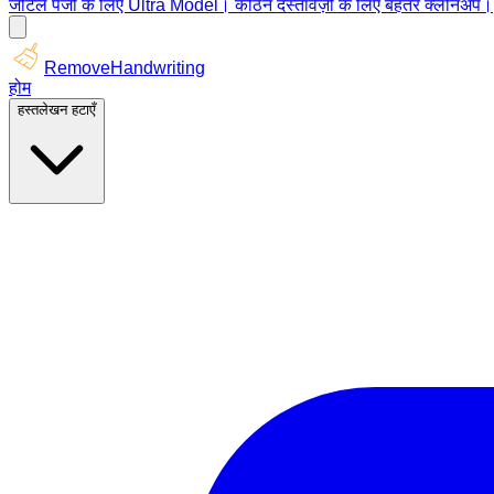
जटिल पेजों के लिए Ultra Model। कठिन दस्तावेज़ों के लिए बेहतर क्लीनअप।
RemoveHandwriting
होम
हस्तलेखन हटाएँ