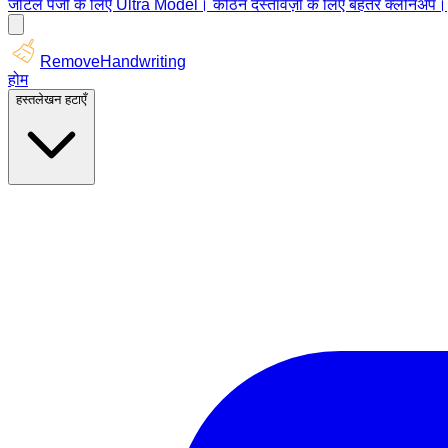
जटिल पेजों के लिए Ultra Model। कठिन दस्तावेज़ों के लिए बेहतर क्लीनअप।
RemoveHandwriting
होम
हस्तलेखन हटाएँ