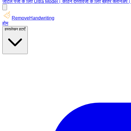
जटिल पेजों के लिए Ultra Model। कठिन दस्तावेज़ों के लिए बेहतर क्लीनअप।
RemoveHandwriting
होम
हस्तलेखन हटाएँ