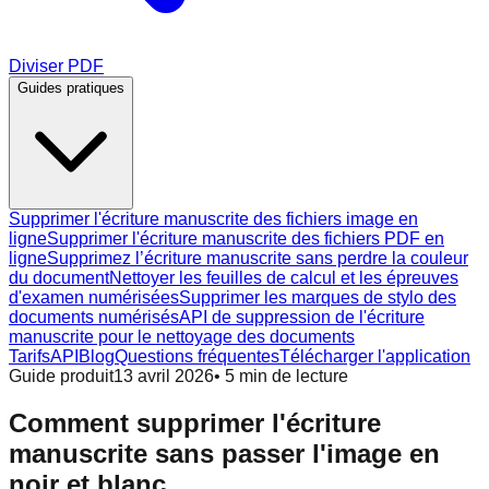
Diviser PDF
Guides pratiques
Supprimer l'écriture manuscrite des fichiers image en
ligne
Supprimer l'écriture manuscrite des fichiers PDF en
ligne
Supprimez l’écriture manuscrite sans perdre la couleur
du document
Nettoyer les feuilles de calcul et les épreuves
d'examen numérisées
Supprimer les marques de stylo des
documents numérisés
API de suppression de l'écriture
manuscrite pour le nettoyage des documents
Tarifs
API
Blog
Questions fréquentes
Télécharger l'application
Guide produit
13 avril 2026
•
5
min de lecture
Comment supprimer l'écriture
manuscrite sans passer l'image en
noir et blanc