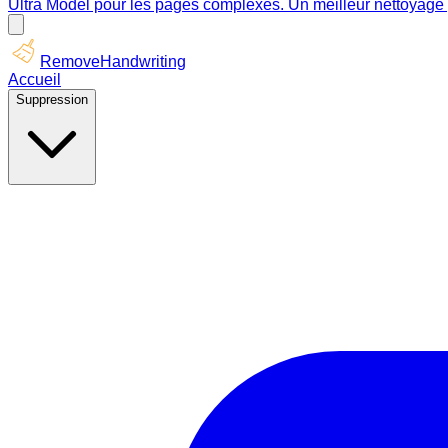
Ultra Model pour les pages complexes. Un meilleur nettoyage p
RemoveHandwriting
Accueil
Suppression