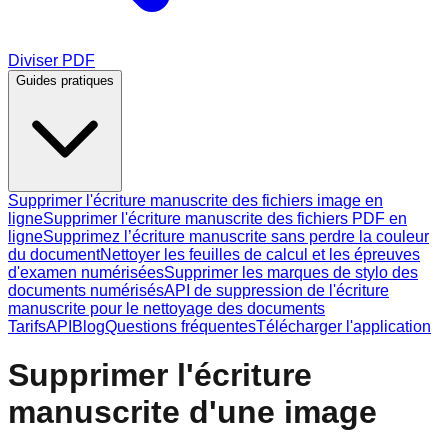
Diviser PDF
Guides pratiques
Supprimer l'écriture manuscrite des fichiers image en
ligne
Supprimer l'écriture manuscrite des fichiers PDF en
ligne
Supprimez l’écriture manuscrite sans perdre la couleur
du document
Nettoyer les feuilles de calcul et les épreuves
d'examen numérisées
Supprimer les marques de stylo des
documents numérisés
API de suppression de l'écriture
manuscrite pour le nettoyage des documents
Tarifs
API
Blog
Questions fréquentes
Télécharger l'application
Supprimer l'écriture
manuscrite d'une image