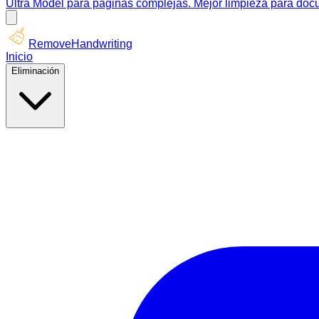
Ultra Model para páginas complejas. Mejor limpieza para docu
RemoveHandwriting
Inicio
Eliminación