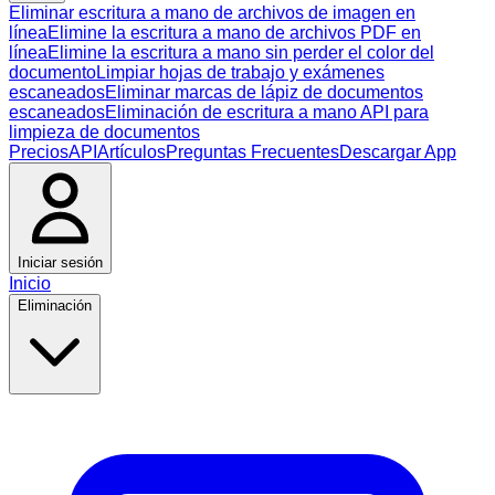
Eliminar escritura a mano de archivos de imagen en
línea
Elimine la escritura a mano de archivos PDF en
línea
Elimine la escritura a mano sin perder el color del
documento
Limpiar hojas de trabajo y exámenes
escaneados
Eliminar marcas de lápiz de documentos
escaneados
Eliminación de escritura a mano API para
limpieza de documentos
Precios
API
Artículos
Preguntas Frecuentes
Descargar App
Iniciar sesión
Inicio
Eliminación