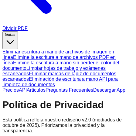
Dividir PDF
Guías
Eliminar escritura a mano de archivos de imagen en
línea
Elimine la escritura a mano de archivos PDF en
línea
Elimine la escritura a mano sin perder el color del
documento
Limpiar hojas de trabajo y exámenes
escaneados
Eliminar marcas de lápiz de documentos
escaneados
Eliminación de escritura a mano API para
limpieza de documentos
Precios
API
Artículos
Preguntas Frecuentes
Descargar App
Política de Privacidad
Esta política refleja nuestro rediseño v2.0 (mediados de
octubre de 2025). Priorizamos la privacidad y la
transparencia.