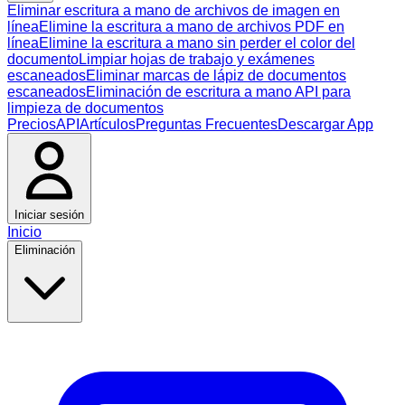
Eliminar escritura a mano de archivos de imagen en
línea
Elimine la escritura a mano de archivos PDF en
línea
Elimine la escritura a mano sin perder el color del
documento
Limpiar hojas de trabajo y exámenes
escaneados
Eliminar marcas de lápiz de documentos
escaneados
Eliminación de escritura a mano API para
limpieza de documentos
Precios
API
Artículos
Preguntas Frecuentes
Descargar App
Iniciar sesión
Inicio
Eliminación