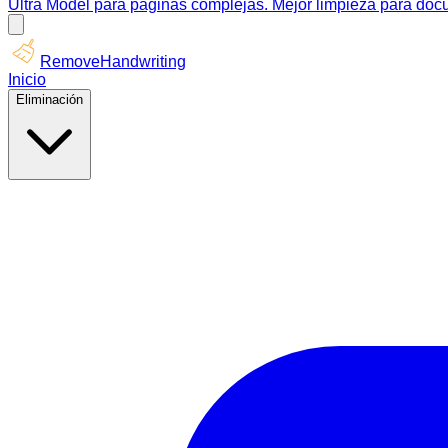
Ultra Model para páginas complejas. Mejor limpieza para docu
RemoveHandwriting
Inicio
Eliminación