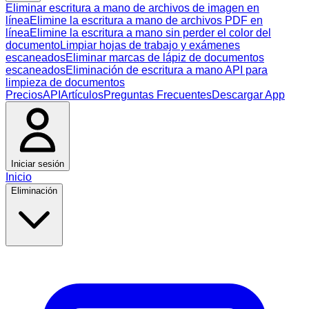
Eliminar escritura a mano de archivos de imagen en
línea
Elimine la escritura a mano de archivos PDF en
línea
Elimine la escritura a mano sin perder el color del
documento
Limpiar hojas de trabajo y exámenes
escaneados
Eliminar marcas de lápiz de documentos
escaneados
Eliminación de escritura a mano API para
limpieza de documentos
Precios
API
Artículos
Preguntas Frecuentes
Descargar App
Iniciar sesión
Inicio
Eliminación