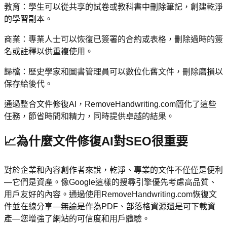
教育：學生可以從共享的試卷或教科書中刪除筆記，創建乾淨
的學習副本。
商業：專業人士可以恢復已簽署的合約或表格，刪除過時的簽
名或註釋以供重複使用。
歸檔：歷史學家和圖書管理員可以數位化舊文件，刪除磨損以
保存給後代。
通過整合文件修復AI，RemoveHandwriting.com簡化了這些
任務，節省時間和精力，同時提供卓越的結果。
📈
為什麼文件修復AI對SEO很重要
對於企業和內容創作者來說，乾淨、專業的文件不僅僅是便利
—它們是資產。像Google這樣的搜尋引擎優先考慮高品質、
用戶友好的內容。通過使用RemoveHandwriting.com恢復文
件並在線分享—無論是作為PDF、部落格資源還是可下載資
產—您增強了網站的可信度和用戶體驗。