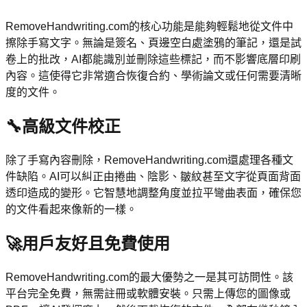
RemoveHandwriting.com的核心功能是能夠輕鬆地從文件中
擦除手寫文字。無論是簽名、頁邊空白處塗鴉的筆記，還是試
卷上的批改，AI都能識別並刪除這些標記，而不影響底層印刷
內容。這使得它非常適合恢復合約、學術論文或任何需要清晰
度的文件。
🔧
高級文件校正
除了手寫內容刪除，RemoveHandwriting.com還處理各種文
件缺陷。AI可以糾正由捲曲、陰影、皺紋甚至文字從頁面背面
透印造成的變形。它智慧地調整角度並拉平彎曲表面，確保您
的文件看起來像新的一樣。
🚀
用戶友好且免費使用
RemoveHandwriting.com的最大優勢之一是其可訪問性。該
平台完全免費，無需註冊或軟體安裝。只需上傳您的圖像或