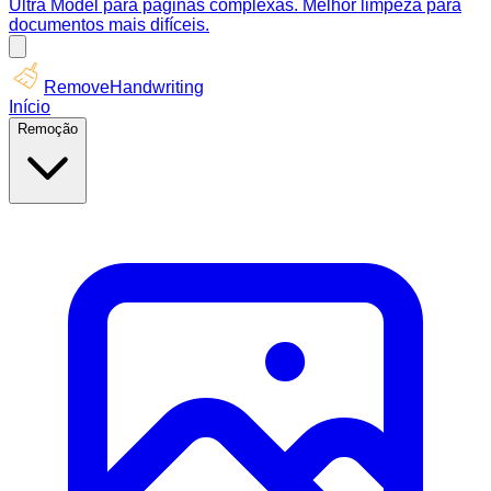
Ultra Model para páginas complexas. Melhor limpeza para
documentos mais difíceis.
RemoveHandwriting
Início
Remoção