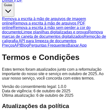
Dividir PDF
Guias
Remova a escrita à mão de arquivos de imagem
online
Remova a escrita à mão de arquivos PDF
online
Remova a escrita à mão sem perder a cor do
documento
Limpe planilhas digitalizadas e provas
Remova
marcas de caneta de documentos digitalizados
Remoção de
caligrafia API para limpeza de documentos
Preços
API
Blog
Perguntas Frequentes
Baixar App
Termos e Condições
Estes termos foram atualizados junto com a reformulação
importante do nosso site e serviço em outubro de 2025. Ao
usar nosso serviço, você concorda com estes termos.
Versão do consentimento legal:
1.0.0
Data de vigência:
6 de outubro de 2025
Última atualização:
6 de outubro de 2025
Atualizações da política