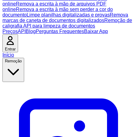
online
Remova a escrita à mão de arquivos PDF
online
Remova a escrita à mão sem perder a cor do
documento
Limpe planilhas digitalizadas e provas
Remova
marcas de caneta de documentos digitalizados
Remoção de
caligrafia API para limpeza de documentos
Preços
API
Blog
Perguntas Frequentes
Baixar App
Entrar
Início
Remoção