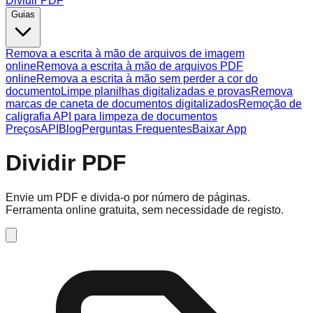
Dividir PDF
Guias
Remova a escrita à mão de arquivos de imagem
online
Remova a escrita à mão de arquivos PDF
online
Remova a escrita à mão sem perder a cor do
documento
Limpe planilhas digitalizadas e provas
Remova
marcas de caneta de documentos digitalizados
Remoção de
caligrafia API para limpeza de documentos
Preços
API
Blog
Perguntas Frequentes
Baixar App
Dividir PDF
Envie um PDF e divida-o por número de páginas.
Ferramenta online gratuita, sem necessidade de registo.