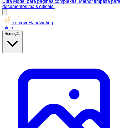
Ultra Model para páginas complexas. Melhor limpeza para
documentos mais difíceis.
RemoveHandwriting
Início
Remoção