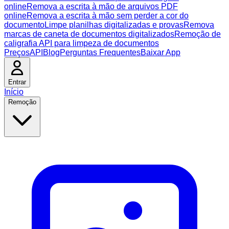
online
Remova a escrita à mão de arquivos PDF
online
Remova a escrita à mão sem perder a cor do
documento
Limpe planilhas digitalizadas e provas
Remova
marcas de caneta de documentos digitalizados
Remoção de
caligrafia API para limpeza de documentos
Preços
API
Blog
Perguntas Frequentes
Baixar App
Entrar
Início
Remoção