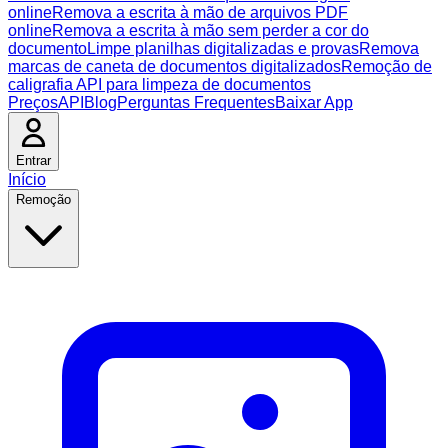
online
Remova a escrita à mão de arquivos PDF
online
Remova a escrita à mão sem perder a cor do
documento
Limpe planilhas digitalizadas e provas
Remova
marcas de caneta de documentos digitalizados
Remoção de
caligrafia API para limpeza de documentos
Preços
API
Blog
Perguntas Frequentes
Baixar App
Entrar
Início
Remoção