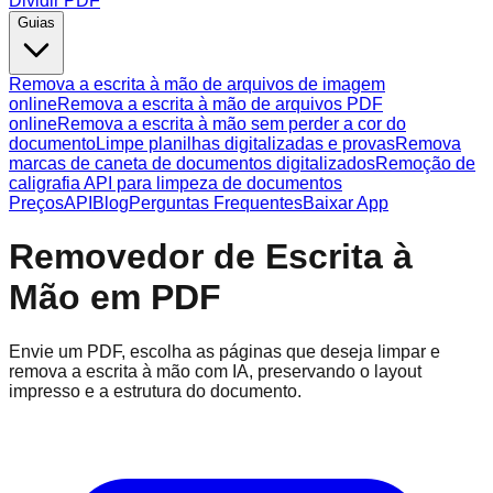
Dividir PDF
Guias
Remova a escrita à mão de arquivos de imagem
online
Remova a escrita à mão de arquivos PDF
online
Remova a escrita à mão sem perder a cor do
documento
Limpe planilhas digitalizadas e provas
Remova
marcas de caneta de documentos digitalizados
Remoção de
caligrafia API para limpeza de documentos
Preços
API
Blog
Perguntas Frequentes
Baixar App
Removedor de Escrita à
Mão em PDF
Envie um PDF, escolha as páginas que deseja limpar e
remova a escrita à mão com IA, preservando o layout
impresso e a estrutura do documento.