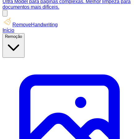
Ultra Model para páginas complexas. Melhor limpeza para
documentos mais difíceis.
RemoveHandwriting
Início
Remoção