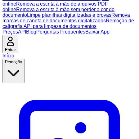
online
Remova a escrita à mão de arquivos PDF
online
Remova a escrita à mão sem perder a cor do
documento
Limpe planilhas digitalizadas e provas
Remova
marcas de caneta de documentos digitalizados
Remoção de
caligrafia API para limpeza de documentos
Preços
API
Blog
Perguntas Frequentes
Baixar App
Entrar
Início
Remoção