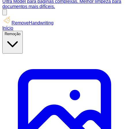
Ultra Model para páginas complexas. Melhor limpeza para
documentos mais difíceis.
RemoveHandwriting
Início
Remoção