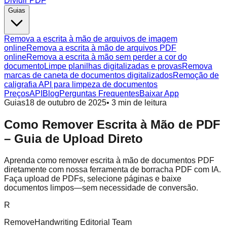
Dividir PDF
Guias
Remova a escrita à mão de arquivos de imagem
online
Remova a escrita à mão de arquivos PDF
online
Remova a escrita à mão sem perder a cor do
documento
Limpe planilhas digitalizadas e provas
Remova
marcas de caneta de documentos digitalizados
Remoção de
caligrafia API para limpeza de documentos
Preços
API
Blog
Perguntas Frequentes
Baixar App
Guias
18 de outubro de 2025
•
3
min de leitura
Como Remover Escrita à Mão de PDF
– Guia de Upload Direto
Aprenda como remover escrita à mão de documentos PDF
diretamente com nossa ferramenta de borracha PDF com IA.
Faça upload de PDFs, selecione páginas e baixe
documentos limpos—sem necessidade de conversão.
R
RemoveHandwriting Editorial Team