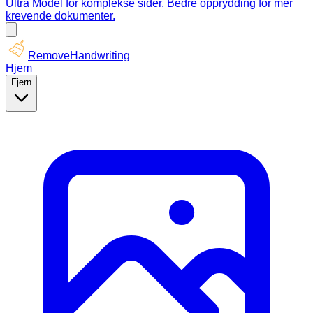
Ultra Model for komplekse sider. Bedre opprydding for mer
krevende dokumenter.
RemoveHandwriting
Hjem
Fjern