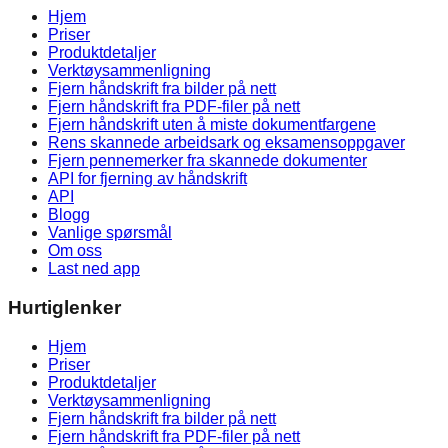
Hjem
Priser
Produktdetaljer
Verktøysammenligning
Fjern håndskrift fra bilder på nett
Fjern håndskrift fra PDF-filer på nett
Fjern håndskrift uten å miste dokumentfargene
Rens skannede arbeidsark og eksamensoppgaver
Fjern pennemerker fra skannede dokumenter
API for fjerning av håndskrift
API
Blogg
Vanlige spørsmål
Om oss
Last ned app
Hurtiglenker
Hjem
Priser
Produktdetaljer
Verktøysammenligning
Fjern håndskrift fra bilder på nett
Fjern håndskrift fra PDF-filer på nett