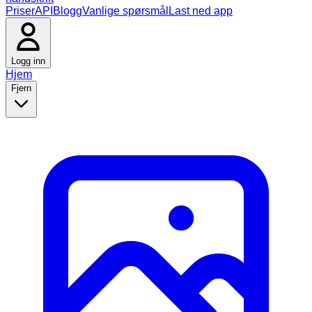
Priser
API
Blogg
Vanlige spørsmål
Last ned app
Logg inn
Hjem
Fjern