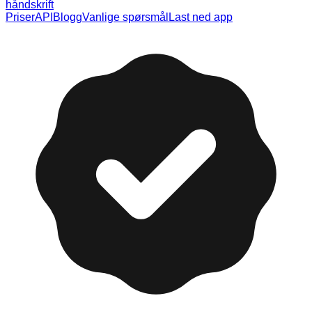
håndskrift
Priser
API
Blogg
Vanlige spørsmål
Last ned app