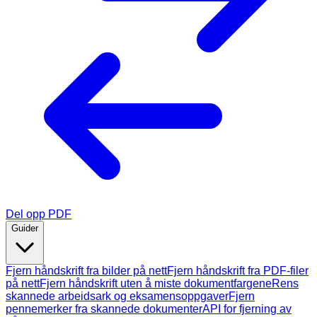
Del opp PDF
Guider
Fjern håndskrift fra bilder på nett
Fjern håndskrift fra PDF-filer
på nett
Fjern håndskrift uten å miste dokumentfargene
Rens
skannede arbeidsark og eksamensoppgaver
Fjern
pennemerker fra skannede dokumenter
API for fjerning av