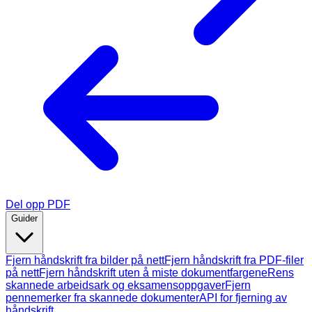
Del opp PDF
Guider
Fjern håndskrift fra bilder på nett
Fjern håndskrift fra PDF-filer
på nett
Fjern håndskrift uten å miste dokumentfargene
Rens
skannede arbeidsark og eksamensoppgaver
Fjern
pennemerker fra skannede dokumenter
API for fjerning av
håndskrift