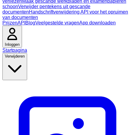
verliezen
Maak gescande werkbladen en examenpapieren
schoon
Verwijder pentekens uit gescande
documenten
Handschriftverwijdering API voor het opruimen
van documenten
Prijzen
API
Blog
Veelgestelde vragen
App downloaden
Inloggen
Startpagina
Verwijderen