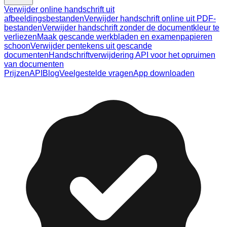
Verwijder online handschrift uit
afbeeldingsbestanden
Verwijder handschrift online uit PDF-
bestanden
Verwijder handschrift zonder de documentkleur te
verliezen
Maak gescande werkbladen en examenpapieren
schoon
Verwijder pentekens uit gescande
documenten
Handschriftverwijdering API voor het opruimen
van documenten
Prijzen
API
Blog
Veelgestelde vragen
App downloaden