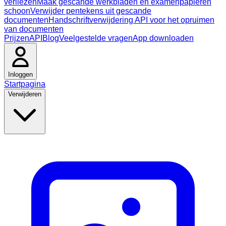
verliezen
Maak gescande werkbladen en examenpapieren
schoon
Verwijder pentekens uit gescande
documenten
Handschriftverwijdering API voor het opruimen
van documenten
Prijzen
API
Blog
Veelgestelde vragen
App downloaden
Inloggen
Startpagina
Verwijderen