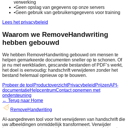
verwerking
•
Geen opslag van gegevens op onze servers
•
Geen gebruik van gebruikersgegevens voor training
Lees het privacybeleid
Waarom we RemoveHandwriting
hebben gebouwd
We hebben RemoveHandwriting gebouwd om mensen te
helpen gemarkeerde documenten sneller op te schonen. Of
je nu met werkbladen, gescande bestanden of PDF’s werkt,
het doel is eenvoudig: handschrift verwijderen zonder het
bestand helemaal opnieuw op te bouwen.
Probeer de tool
Productoverzicht
Privacybeleid
Prijzen
API-
documentatie
Helpcentrum
Contact opnemen met
ondersteuning
←
Terug naar Home
RemoveHandwriting
AI-aangedreven tool voor het verwijderen van handschrift die
uw afbeeldingen onmiddellijk transformeert. Verwijder