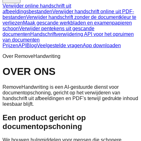
Verwijder online handschrift uit
afbeeldingsbestanden
Verwijder handschrift online uit PDF-
bestanden
Verwijder handschrift zonder de documentkleur te
verliezen
Maak gescande werkbladen en examenpapieren
schoon
Verwijder pentekens uit gescande
documenten
Handschriftverwijdering API voor het opruimen
van documenten
Prijzen
API
Blog
Veelgestelde vragen
App downloaden
Over RemoveHandwriting
OVER ONS
RemoveHandwriting is een AI-gestuurde dienst voor
documentopschoning, gericht op het verwijderen van
handschrift uit afbeeldingen en PDF's terwijl gedrukte inhoud
leesbaar blijft.
Een product gericht op
documentopschoning
We bouwen hulpmiddelen voor mensen die schonere