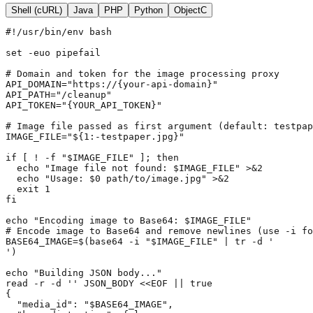
Shell (cURL)
Java
PHP
Python
ObjectC
#!/usr/bin/env bash

set -euo pipefail

# Domain and token for the image processing proxy

API_DOMAIN="https://{your-api-domain}"

API_PATH="/cleanup"

API_TOKEN="{YOUR_API_TOKEN}"

# Image file passed as first argument (default: testpap
IMAGE_FILE="${1:-testpaper.jpg}"

if [ ! -f "$IMAGE_FILE" ]; then

  echo "Image file not found: $IMAGE_FILE" >&2

  echo "Usage: $0 path/to/image.jpg" >&2

  exit 1

fi

echo "Encoding image to Base64: $IMAGE_FILE"

# Encode image to Base64 and remove newlines (use -i fo
BASE64_IMAGE=$(base64 -i "$IMAGE_FILE" | tr -d '

')

echo "Building JSON body..."

read -r -d '' JSON_BODY <<EOF || true

{

  "media_id": "$BASE64_IMAGE",
