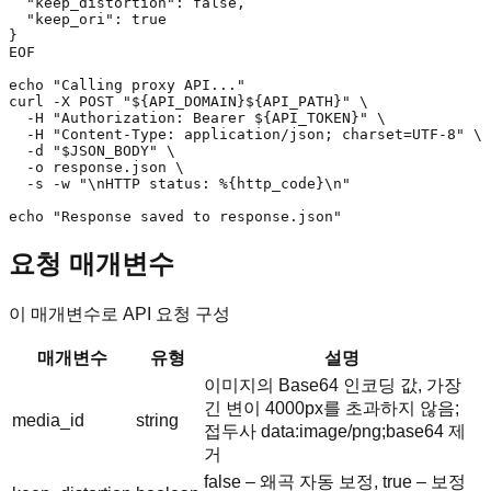
  "keep_distortion": false,

  "keep_ori": true

}

EOF

echo "Calling proxy API..."

curl -X POST "${API_DOMAIN}${API_PATH}" \

  -H "Authorization: Bearer ${API_TOKEN}" \

  -H "Content-Type: application/json; charset=UTF-8" \

  -d "$JSON_BODY" \

  -o response.json \

  -s -w "\nHTTP status: %{http_code}\n"

echo "Response saved to response.json"
요청 매개변수
이 매개변수로 API 요청 구성
매개변수
유형
설명
이미지의 Base64 인코딩 값, 가장
긴 변이 4000px를 초과하지 않음;
media_id
string
접두사 data:image/png;base64 제
거
false – 왜곡 자동 보정, true – 보정