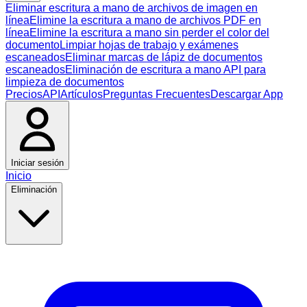
Eliminar escritura a mano de archivos de imagen en
línea
Elimine la escritura a mano de archivos PDF en
línea
Elimine la escritura a mano sin perder el color del
documento
Limpiar hojas de trabajo y exámenes
escaneados
Eliminar marcas de lápiz de documentos
escaneados
Eliminación de escritura a mano API para
limpieza de documentos
Precios
API
Artículos
Preguntas Frecuentes
Descargar App
Iniciar sesión
Inicio
Eliminación