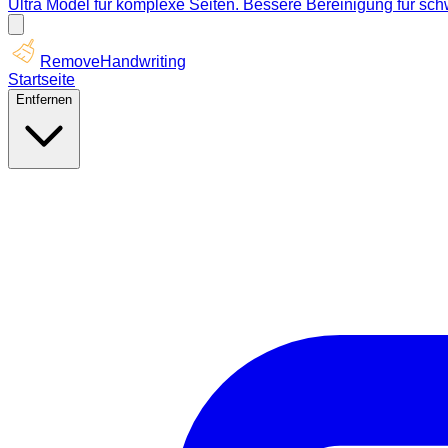
Ultra Model für komplexe Seiten. Bessere Bereinigung für sc
RemoveHandwriting
Startseite
Entfernen