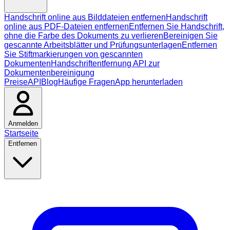
Handschrift online aus Bilddateien entfernen
Handschrift
online aus PDF-Dateien entfernen
Entfernen Sie Handschrift,
ohne die Farbe des Dokuments zu verlieren
Bereinigen Sie
gescannte Arbeitsblätter und Prüfungsunterlagen
Entfernen
Sie Stiftmarkierungen von gescannten
Dokumenten
Handschriftentfernung API zur
Dokumentenbereinigung
Preise
API
Blog
Häufige Fragen
App herunterladen
Anmelden
Startseite
Entfernen