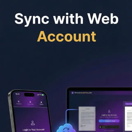
PDF aufteilen
Anleitungen
Handschrift online aus Bilddateien entfernen
Handschrift
online aus PDF-Dateien entfernen
Entfernen Sie Handschrift,
ohne die Farbe des Dokuments zu verlieren
Bereinigen Sie
gescannte Arbeitsblätter und Prüfungsunterlagen
Entfernen
Sie Stiftmarkierungen von gescannten
Dokumenten
Handschriftentfernung API zur
Dokumentenbereinigung
Preise
API
Blog
Häufige Fragen
App herunterladen
Mobil-App
Offizielle App für iPhone, iPad und
Android