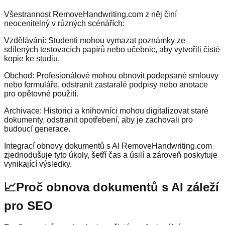
Všestrannost RemoveHandwriting.com z něj činí
neocenitelný v různých scénářích:
Vzdělávání: Studenti mohou vymazat poznámky ze
sdílených testovacích papírů nebo učebnic, aby vytvořili čisté
kopie ke studiu.
Obchod: Profesionálové mohou obnovit podepsané smlouvy
nebo formuláře, odstranit zastaralé podpisy nebo anotace
pro opětovné použití.
Archivace: Historici a knihovníci mohou digitalizovat staré
dokumenty, odstranit opotřebení, aby je zachovali pro
budoucí generace.
Integrací obnovy dokumentů s AI RemoveHandwriting.com
zjednodušuje tyto úkoly, šetří čas a úsilí a zároveň poskytuje
vynikající výsledky.
📈
Proč obnova dokumentů s AI záleží
pro SEO