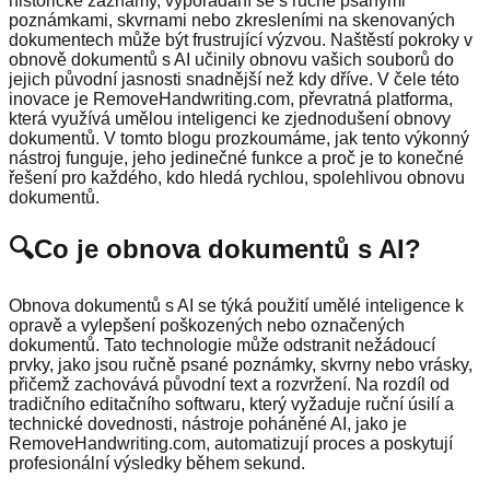
historické záznamy, vypořádání se s ručně psanými
poznámkami, skvrnami nebo zkresleními na skenovaných
dokumentech může být frustrující výzvou. Naštěstí pokroky v
obnově dokumentů s AI učinily obnovu vašich souborů do
jejich původní jasnosti snadnější než kdy dříve. V čele této
inovace je RemoveHandwriting.com, převratná platforma,
která využívá umělou inteligenci ke zjednodušení obnovy
dokumentů. V tomto blogu prozkoumáme, jak tento výkonný
nástroj funguje, jeho jedinečné funkce a proč je to konečné
řešení pro každého, kdo hledá rychlou, spolehlivou obnovu
dokumentů.
🔍
Co je obnova dokumentů s AI?
Obnova dokumentů s AI se týká použití umělé inteligence k
opravě a vylepšení poškozených nebo označených
dokumentů. Tato technologie může odstranit nežádoucí
prvky, jako jsou ručně psané poznámky, skvrny nebo vrásky,
přičemž zachovává původní text a rozvržení. Na rozdíl od
tradičního editačního softwaru, který vyžaduje ruční úsilí a
technické dovednosti, nástroje poháněné AI, jako je
RemoveHandwriting.com, automatizují proces a poskytují
profesionální výsledky během sekund.