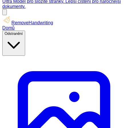
Ultra Model pro složité stránky. Lepší čištění pro náročnější
dokumenty.
RemoveHandwriting
Domů
Odstranění