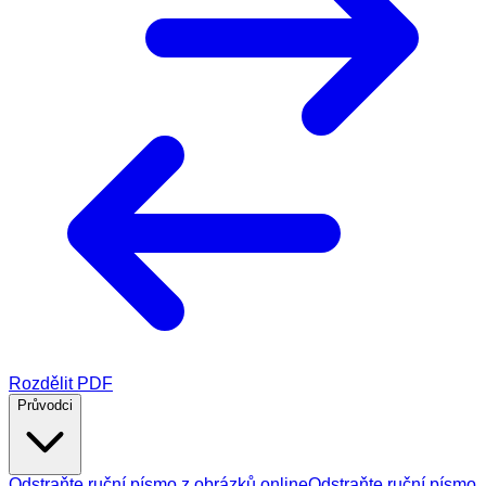
Rozdělit PDF
Průvodci
Odstraňte ruční písmo z obrázků online
Odstraňte ruční písmo