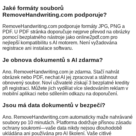
Jaké formáty souborů
RemoveHandwriting.com podporuje?
RemoveHandwriting.com podporuje formáty JPG, PNG a
PDF. U PDF stránka doporučuje nejprve převod na obrázky
pomocí bezplatného nástroje jako online2pdf.com pro
nejlepší kompatibilitu s AI motorem. Není vyžadována
registrace ani instalace softwaru.
Je obnova dokumentů s AI zdarma?
Ano. RemoveHandwriting.com je zdarma. Stačí nahrát
obrázek nebo PDF, nechat AI jej zpracovat a stáhnout
obnovený soubor. Noví uživatelé získají 3 bezplatné kredity
při registraci. Můžete jich vydělat více sledováním reklam v
mobilní aplikaci nebo sdílením odkazu na doporučení.
Jsou má data dokumentů v bezpečí?
Ano. RemoveHandwriting.com automaticky maže nahrávané
soubory po 10 minutách. Platforma dodržuje přísnou zásadu
ochrany soukromí—vaše data nikdy nejsou dlouhodobě
ukládána ani používána pro AI školení. Vaše citlivé