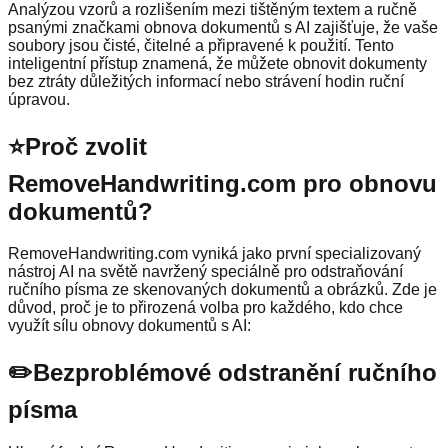
Analýzou vzorů a rozlišením mezi tištěným textem a ručně
psanými značkami obnova dokumentů s AI zajišťuje, že vaše
soubory jsou čisté, čitelné a připravené k použití. Tento
inteligentní přístup znamená, že můžete obnovit dokumenty
bez ztráty důležitých informací nebo strávení hodin ruční
úpravou.
⭐
Proč zvolit
RemoveHandwriting.com pro obnovu
dokumentů?
RemoveHandwriting.com vyniká jako první specializovaný
nástroj AI na světě navržený speciálně pro odstraňování
ručního písma ze skenovaných dokumentů a obrázků. Zde je
důvod, proč je to přirozená volba pro každého, kdo chce
využít sílu obnovy dokumentů s AI:
✏️
Bezproblémové odstranění ručního
písma