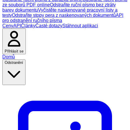
ze souborů PDF online
Odstraňte ruční písmo bez ztráty
barev dokumentu
Vyčistěte naskenované pracovní listy a
testy
Odstraňte stopy pera z naskenovaných dokumentů
API
pro odstranění ručního písma
Ceny
API
Články
Časté dotazy
Stáhnout aplikaci
Přihlásit se
Domů
Odstranění