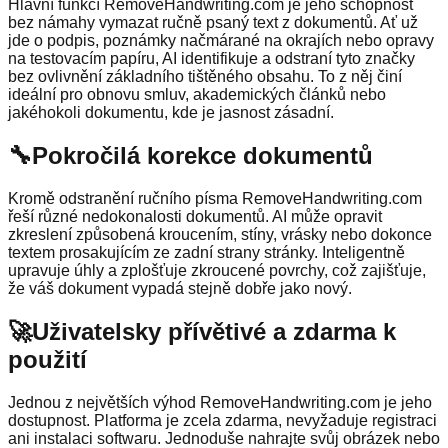
Hlavní funkcí RemoveHandwriting.com je jeho schopnost
bez námahy vymazat ručně psaný text z dokumentů. Ať už
jde o podpis, poznámky načmárané na okrajích nebo opravy
na testovacím papíru, AI identifikuje a odstraní tyto značky
bez ovlivnění základního tištěného obsahu. To z něj činí
ideální pro obnovu smluv, akademických článků nebo
jakéhokoli dokumentu, kde je jasnost zásadní.
🔧
Pokročilá korekce dokumentů
Kromě odstranění ručního písma RemoveHandwriting.com
řeší různé nedokonalosti dokumentů. AI může opravit
zkreslení způsobená kroucením, stíny, vrásky nebo dokonce
textem prosakujícím ze zadní strany stránky. Inteligentně
upravuje úhly a zplošťuje zkroucené povrchy, což zajišťuje,
že váš dokument vypadá stejně dobře jako nový.
🚀
Uživatelsky přívětivé a zdarma k
použití
Jednou z největších výhod RemoveHandwriting.com je jeho
dostupnost. Platforma je zcela zdarma, nevyžaduje registraci
ani instalaci softwaru. Jednoduše nahrajte svůj obrázek nebo