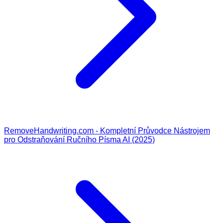
RemoveHandwriting.com - Kompletní Průvodce Nástrojem
pro Odstraňování Ručního Písma AI (2025)