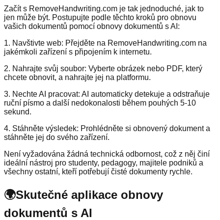
Začít s RemoveHandwriting.com je tak jednoduché, jak to
jen může být. Postupujte podle těchto kroků pro obnovu
vašich dokumentů pomocí obnovy dokumentů s AI:
1. Navštivte web: Přejděte na RemoveHandwriting.com na
jakémkoli zařízení s připojením k internetu.
2. Nahrajte svůj soubor: Vyberte obrázek nebo PDF, který
chcete obnovit, a nahrajte jej na platformu.
3. Nechte AI pracovat: AI automaticky detekuje a odstraňuje
ruční písmo a další nedokonalosti během pouhých 5-10
sekund.
4. Stáhněte výsledek: Prohlédněte si obnovený dokument a
stáhněte jej do svého zařízení.
Není vyžadována žádná technická odbornost, což z něj činí
ideální nástroj pro studenty, pedagogy, majitele podniků a
všechny ostatní, kteří potřebují čisté dokumenty rychle.
🌍
Skutečné aplikace obnovy
dokumentů s AI