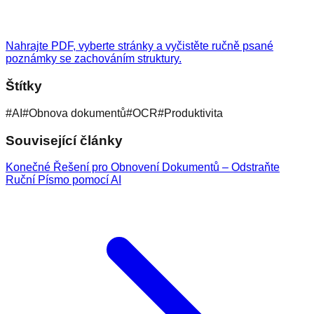
Nahrajte PDF, vyberte stránky a vyčistěte ručně psané
poznámky se zachováním struktury.
Štítky
#
AI
#
Obnova dokumentů
#
OCR
#
Produktivita
Související články
Konečné Řešení pro Obnovení Dokumentů – Odstraňte
Ruční Písmo pomocí AI