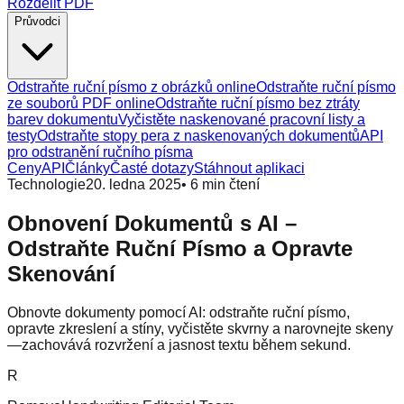
Rozdělit PDF
Průvodci
Odstraňte ruční písmo z obrázků online
Odstraňte ruční písmo
ze souborů PDF online
Odstraňte ruční písmo bez ztráty
barev dokumentu
Vyčistěte naskenované pracovní listy a
testy
Odstraňte stopy pera z naskenovaných dokumentů
API
pro odstranění ručního písma
Ceny
API
Články
Časté dotazy
Stáhnout aplikaci
Technologie
20. ledna 2025
•
6
min čtení
Obnovení Dokumentů s AI –
Odstraňte Ruční Písmo a Opravte
Skenování
Obnovte dokumenty pomocí AI: odstraňte ruční písmo,
opravte zkreslení a stíny, vyčistěte skvrny a narovnejte skeny
—zachovává rozvržení a jasnost textu během sekund.
R