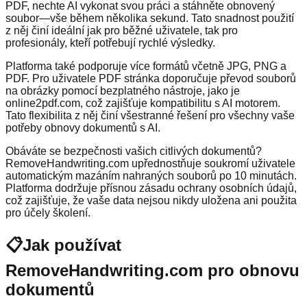
PDF, nechte AI vykonat svou práci a stáhněte obnovený
soubor—vše během několika sekund. Tato snadnost použití
z něj činí ideální jak pro běžné uživatele, tak pro
profesionály, kteří potřebují rychlé výsledky.
Platforma také podporuje více formátů včetně JPG, PNG a
PDF. Pro uživatele PDF stránka doporučuje převod souborů
na obrázky pomocí bezplatného nástroje, jako je
online2pdf.com, což zajišťuje kompatibilitu s AI motorem.
Tato flexibilita z něj činí všestranné řešení pro všechny vaše
potřeby obnovy dokumentů s AI.
Obáváte se bezpečnosti vašich citlivých dokumentů?
RemoveHandwriting.com upřednostňuje soukromí uživatele
automatickým mazáním nahraných souborů po 10 minutách.
Platforma dodržuje přísnou zásadu ochrany osobních údajů,
což zajišťuje, že vaše data nejsou nikdy uložena ani použita
pro účely školení.
📋
Jak používat
RemoveHandwriting.com pro obnovu
dokumentů