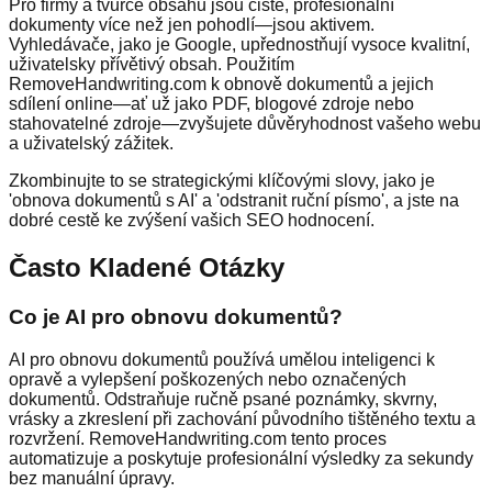
Pro firmy a tvůrce obsahu jsou čisté, profesionální
dokumenty více než jen pohodlí—jsou aktivem.
Vyhledávače, jako je Google, upřednostňují vysoce kvalitní,
uživatelsky přívětivý obsah. Použitím
RemoveHandwriting.com k obnově dokumentů a jejich
sdílení online—ať už jako PDF, blogové zdroje nebo
stahovatelné zdroje—zvyšujete důvěryhodnost vašeho webu
a uživatelský zážitek.
Zkombinujte to se strategickými klíčovými slovy, jako je
'obnova dokumentů s AI' a 'odstranit ruční písmo', a jste na
dobré cestě ke zvýšení vašich SEO hodnocení.
Často Kladené Otázky
Co je AI pro obnovu dokumentů?
AI pro obnovu dokumentů používá umělou inteligenci k
opravě a vylepšení poškozených nebo označených
dokumentů. Odstraňuje ručně psané poznámky, skvrny,
vrásky a zkreslení při zachování původního tištěného textu a
rozvržení. RemoveHandwriting.com tento proces
automatizuje a poskytuje profesionální výsledky za sekundy
bez manuální úpravy.