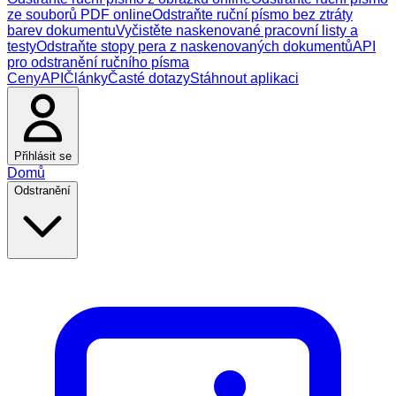
ze souborů PDF online
Odstraňte ruční písmo bez ztráty
barev dokumentu
Vyčistěte naskenované pracovní listy a
testy
Odstraňte stopy pera z naskenovaných dokumentů
API
pro odstranění ručního písma
Ceny
API
Články
Časté dotazy
Stáhnout aplikaci
Přihlásit se
Domů
Odstranění