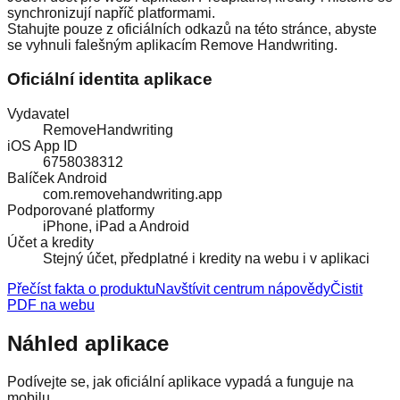
synchronizují napříč platformami.
Stahujte pouze z oficiálních odkazů na této stránce, abyste
se vyhnuli falešným aplikacím Remove Handwriting.
Oficiální identita aplikace
Vydavatel
RemoveHandwriting
iOS App ID
6758038312
Balíček Android
com.removehandwriting.app
Podporované platformy
iPhone, iPad a Android
Účet a kredity
Stejný účet, předplatné i kredity na webu i v aplikaci
Přečíst fakta o produktu
Navštívit centrum nápovědy
Čistit
PDF na webu
Náhled aplikace
Podívejte se, jak oficiální aplikace vypadá a funguje na
mobilu