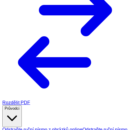
Rozdělit PDF
Průvodci
Odstraňte ruční písmo z obrázků online
Odstraňte ruční písmo