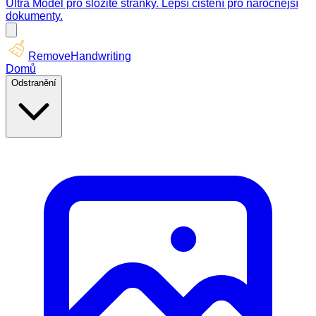
Ultra Model pro složité stránky. Lepší čištění pro náročnější
dokumenty.
RemoveHandwriting
Domů
Odstranění