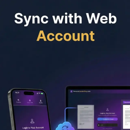
Rozdělit PDF
Průvodci
Odstraňte ruční písmo z obrázků online
Odstraňte ruční písmo
ze souborů PDF online
Odstraňte ruční písmo bez ztráty
barev dokumentu
Vyčistěte naskenované pracovní listy a
testy
Odstraňte stopy pera z naskenovaných dokumentů
API
pro odstranění ručního písma
Ceny
API
Články
Časté dotazy
Stáhnout aplikaci
Mobilní aplikace
Oficiální aplikace pro iPhone, iPad a
Android
Stáhněte si oficiální aplikaci Remove Handwriting, bezplatně
použitelnou aplikaci pro odstranění ručně psaného textu z
fotek, obrázků a PDF pomocí AI. Sledujte v aplikaci reklamy,
získejte kredity a používejte službu dál zdarma.