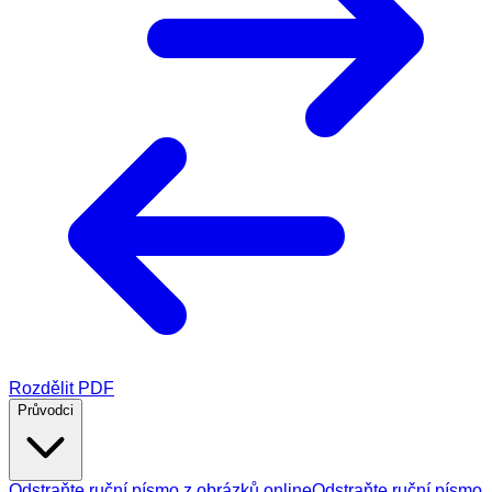
Rozdělit PDF
Průvodci
Odstraňte ruční písmo z obrázků online
Odstraňte ruční písmo