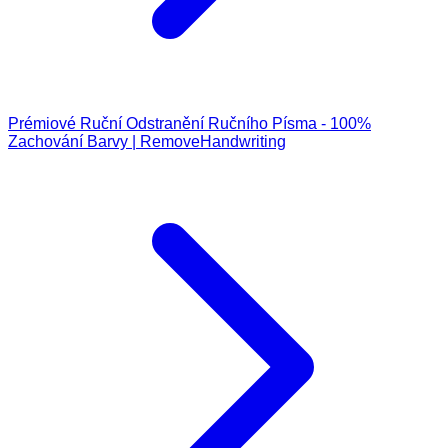
Prémiové Ruční Odstranění Ručního Písma - 100%
Zachování Barvy | RemoveHandwriting