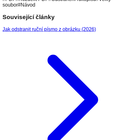
soubor
#
Návod
Související články
Jak odstranit ruční písmo z obrázku (2026)