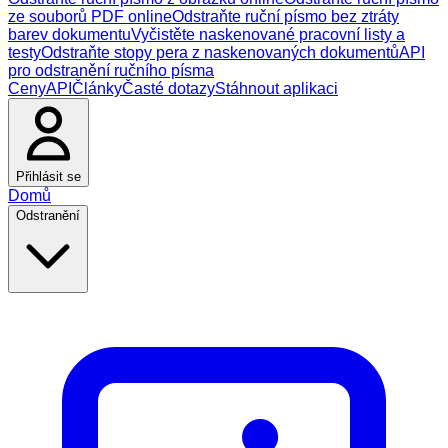
ze souborů PDF online
Odstraňte ruční písmo bez ztráty
barev dokumentu
Vyčistěte naskenované pracovní listy a
testy
Odstraňte stopy pera z naskenovaných dokumentů
API
pro odstranění ručního písma
Ceny
API
Články
Časté dotazy
Stáhnout aplikaci
Přihlásit se
Domů
Odstranění