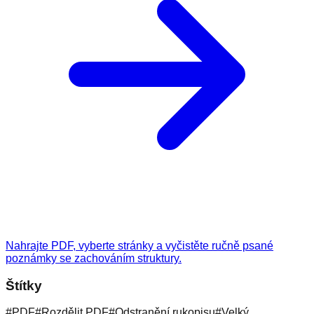
Nahrajte PDF, vyberte stránky a vyčistěte ručně psané
poznámky se zachováním struktury.
Štítky
#
PDF
#
Rozdělit PDF
#
Odstranění rukopisu
#
Velký