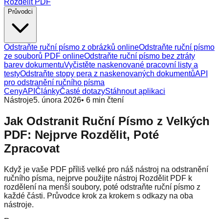
Rozdělit PDF
Průvodci
Odstraňte ruční písmo z obrázků online
Odstraňte ruční písmo
ze souborů PDF online
Odstraňte ruční písmo bez ztráty
barev dokumentu
Vyčistěte naskenované pracovní listy a
testy
Odstraňte stopy pera z naskenovaných dokumentů
API
pro odstranění ručního písma
Ceny
API
Články
Časté dotazy
Stáhnout aplikaci
Nástroje
5. února 2026
•
6
min čtení
Jak Odstranit Ruční Písmo z Velkých
PDF: Nejprve Rozdělit, Poté
Zpracovat
Když je vaše PDF příliš velké pro náš nástroj na odstranění
ručního písma, nejprve použijte nástroj Rozdělit PDF k
rozdělení na menší soubory, poté odstraňte ruční písmo z
každé části. Průvodce krok za krokem s odkazy na oba
nástroje.