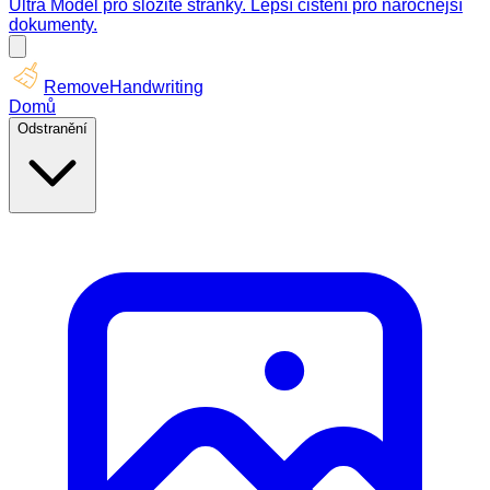
Ultra Model pro složité stránky. Lepší čištění pro náročnější
dokumenty.
RemoveHandwriting
Domů
Odstranění