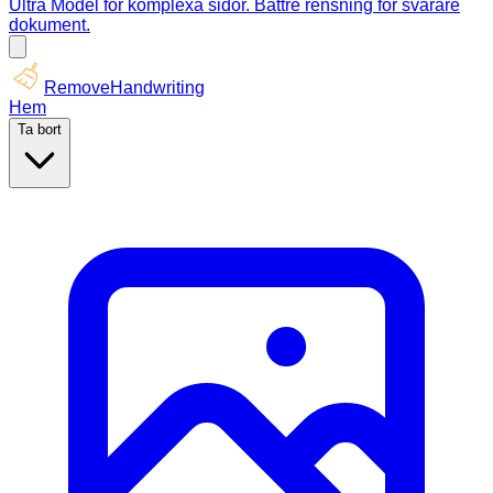
Ultra Model för komplexa sidor. Bättre rensning för svårare
dokument.
RemoveHandwriting
Hem
Ta bort