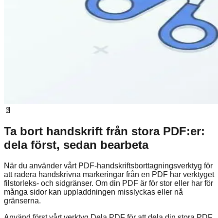
📄
Ta bort handskrift från stora PDF:er:
dela först, sedan bearbeta
När du använder vårt PDF-handskriftsborttagningsverktyg för
att radera handskrivna markeringar från en PDF har verktyget
filstorleks- och sidgränser. Om din PDF är för stor eller har för
många sidor kan uppladdningen misslyckas eller nå
gränserna.
Använd först vårt verktyg Dela PDF för att dela din stora PDF