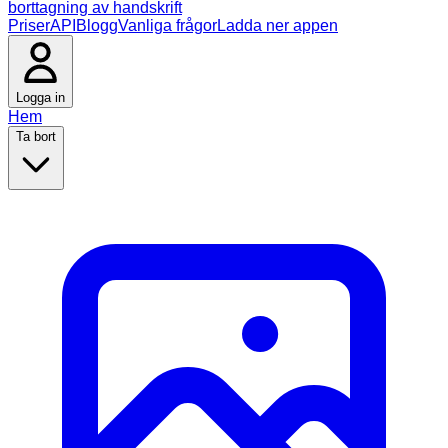
borttagning av handskrift
Priser
API
Blogg
Vanliga frågor
Ladda ner appen
Logga in
Hem
Ta bort