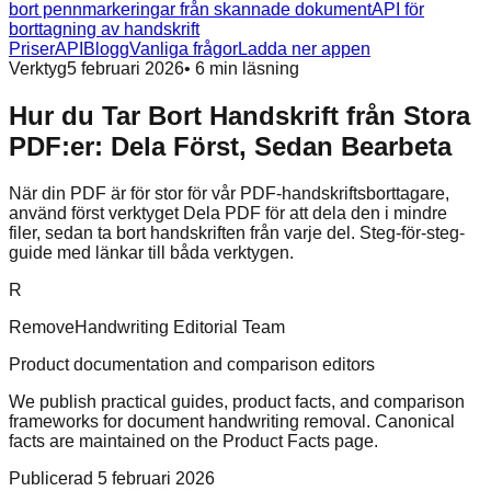
bort pennmarkeringar från skannade dokument
API för
borttagning av handskrift
Priser
API
Blogg
Vanliga frågor
Ladda ner appen
Verktyg
5 februari 2026
•
6
min läsning
Hur du Tar Bort Handskrift från Stora
PDF:er: Dela Först, Sedan Bearbeta
När din PDF är för stor för vår PDF-handskriftsborttagare,
använd först verktyget Dela PDF för att dela den i mindre
filer, sedan ta bort handskriften från varje del. Steg-för-steg-
guide med länkar till båda verktygen.
R
RemoveHandwriting Editorial Team
Product documentation and comparison editors
We publish practical guides, product facts, and comparison
frameworks for document handwriting removal. Canonical
facts are maintained on the Product Facts page.
Publicerad
5 februari 2026