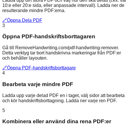
Ladda upp din stora PDF och välj hur den ska delas (t.ex. var
10:e eller 20:e sida, eller anpassade intervall). Ladda ner de
resulterande mindre PDF:erna.
🔗
Öppna Dela PDF
3
Öppna PDF-handskriftsborttagaren
Gå till RemoveHandwriting.com/pdf-handwriting-remover.
Detta verktyg tar bort handskrivna markeringar från PDF:er
och behåller layouten.
🔗
Öppna PDF-handskriftsborttagare
4
Bearbeta varje mindre PDF
Ladda upp varje delad PDF en i taget, välj sidor att bearbeta
och kör handskriftsborttagning. Ladda ner varje ren PDF.
5
Kombinera eller använd dina rena PDF:er