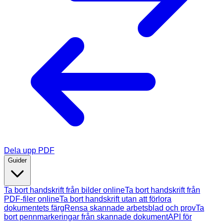
Dela upp PDF
Guider
Ta bort handskrift från bilder online
Ta bort handskrift från
PDF-filer online
Ta bort handskrift utan att förlora
dokumentets färg
Rensa skannade arbetsblad och prov
Ta
bort pennmarkeringar från skannade dokument
API för