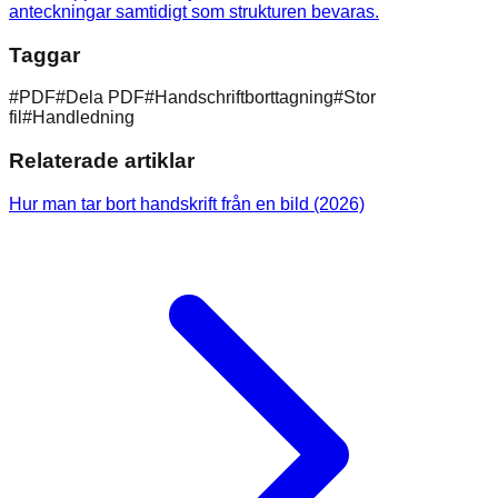
anteckningar samtidigt som strukturen bevaras.
Taggar
#
PDF
#
Dela PDF
#
Handschriftborttagning
#
Stor
fil
#
Handledning
Relaterade artiklar
Hur man tar bort handskrift från en bild (2026)