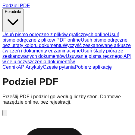
Podziel PDF
Poradniki
Usuń pismo odręczne z plików graficznych online
Usuń
pismo odręczne z plików PDF online
Usuń pismo odręczne
bez utraty koloru dokumentu
Wyczyść zeskanowane arkusze
ćwiczeń i dokumenty egzaminacyjne
Usuń ślady pióra ze
zeskanowanych dokumentów
Usuwanie pisma ręcznego API
w celu oczyszczenia dokumentów
Cennik
API
Artykuły
Częste pytania
Pobierz aplikację
Podziel PDF
Prześlij PDF i podziel go według liczby stron. Darmowe
narzędzie online, bez rejestracji.