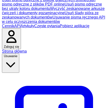
pismo odręczne z plików PDF online
Usuń pismo odręczne
bez utraty koloru dokumentu
Wyczyść zeskanowane arkusze
ćwiczeń i dokumenty egzaminacyjne
Usuń ślady pióra ze
zeskanowanych dokumentów
Usuwanie pisma ręcznego API
w celu oczyszczenia dokumentów
Cennik
API
Artykuły
Częste pytania
Pobierz aplikację
Zaloguj się
Strona główna
Usuwanie