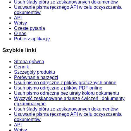
Usuń ślady pióra ze zeskanowanych dokumentów
Usuwanie pisma ręcznego API w celu oczyszczenia
dokumentów
API
Wpisy
Częste pytania
O nas
Pobierz aplikację
Szybkie linki
Strona główna
Cennik
Szczegóły produktu
Porównanie narzędzi
Usuń pismo odręczne z plików graficznych online
Usuń pismo odręczne z plików PDF online
Usuń pismo odręczne bez utraty koloru dokumentu
Wyczyść zeskanowane arkusze ćwiczeń i dokumenty
egzaminacyjne
Usuń ślady pióra ze zeskanowanych dokumentów
Usuwanie pisma ręcznego API w celu oczyszczenia
dokumentów
API
Wpisy