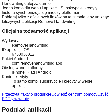
Handwriting dalej za darmo.
Jedno konto dla webu i aplikacji. Subskrypcje, kredyty i
historia synchronizują się między platformami.
Pobieraj tylko z oficjalnych linków na tej stronie, aby uniknąć
fałszywych aplikacji Remove Handwriting.
Oficjalna tożsamość aplikacji
Wydawca
RemoveHandwriting
ID aplikacji iOS
6758038312
Pakiet Android
com.removehandwriting.app
Obsługiwane platformy
iPhone, iPad i Android
Konto i kredyty
To samo konto, subskrypcje i kredyty w webie i
aplikacji
Przeczytaj fakty o produkcie
Odwiedź centrum pomocy
Czyść
PDF-y w webie
Podgląd aplikacji