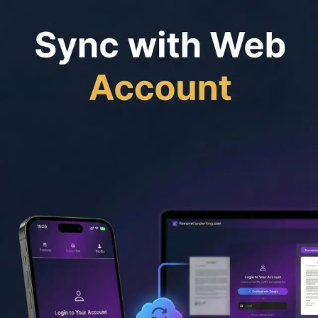
Podziel PDF
Poradniki
Usuń pismo odręczne z plików graficznych online
Usuń
pismo odręczne z plików PDF online
Usuń pismo odręczne
bez utraty koloru dokumentu
Wyczyść zeskanowane arkusze
ćwiczeń i dokumenty egzaminacyjne
Usuń ślady pióra ze
zeskanowanych dokumentów
Usuwanie pisma ręcznego API
w celu oczyszczenia dokumentów
Cennik
API
Artykuły
Częste pytania
Pobierz aplikację
Aplikacja mobilna
Oficjalna aplikacja na iPhone’a, iPada
i Androida
Pobierz oficjalną aplikację Remove Handwriting, darmową
aplikację do usuwania pisma odręcznego ze zdjęć, obrazów
i PDF-ów przy pomocy AI. Oglądaj reklamy w aplikacji,
zdobywaj kredyty i korzystaj dalej za darmo.