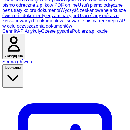
pismo odręczne z plików PDF online
Usuń pismo odręczne
bez utraty koloru dokumentu
Wyczyść zeskanowane arkusze
ćwiczeń i dokumenty egzaminacyjne
Usuń ślady pióra ze
zeskanowanych dokumentów
Usuwanie pisma ręcznego API
w celu oczyszczenia dokumentów
Cennik
API
Artykuły
Częste pytania
Pobierz aplikację
Zaloguj się
Strona główna
Usuwanie