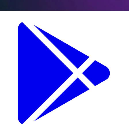
App Store
iOS 13+