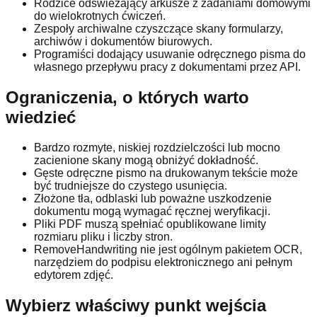
Rodzice odświeżający arkusze z zadaniami domowymi
do wielokrotnych ćwiczeń.
Zespoły archiwalne czyszczące skany formularzy,
archiwów i dokumentów biurowych.
Programiści dodający usuwanie odręcznego pisma do
własnego przepływu pracy z dokumentami przez API.
Ograniczenia, o których warto
wiedzieć
Bardzo rozmyte, niskiej rozdzielczości lub mocno
zacienione skany mogą obniżyć dokładność.
Gęste odręczne pismo na drukowanym tekście może
być trudniejsze do czystego usunięcia.
Złożone tła, odblaski lub poważne uszkodzenie
dokumentu mogą wymagać ręcznej weryfikacji.
Pliki PDF muszą spełniać opublikowane limity
rozmiaru pliku i liczby stron.
RemoveHandwriting nie jest ogólnym pakietem OCR,
narzędziem do podpisu elektronicznego ani pełnym
edytorem zdjęć.
Wybierz właściwy punkt wejścia