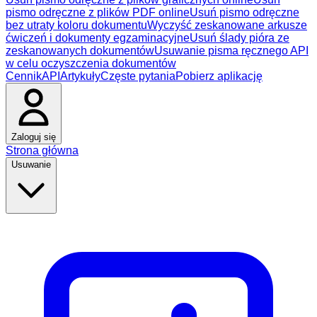
pismo odręczne z plików PDF online
Usuń pismo odręczne
bez utraty koloru dokumentu
Wyczyść zeskanowane arkusze
ćwiczeń i dokumenty egzaminacyjne
Usuń ślady pióra ze
zeskanowanych dokumentów
Usuwanie pisma ręcznego API
w celu oczyszczenia dokumentów
Cennik
API
Artykuły
Częste pytania
Pobierz aplikację
Zaloguj się
Strona główna
Usuwanie