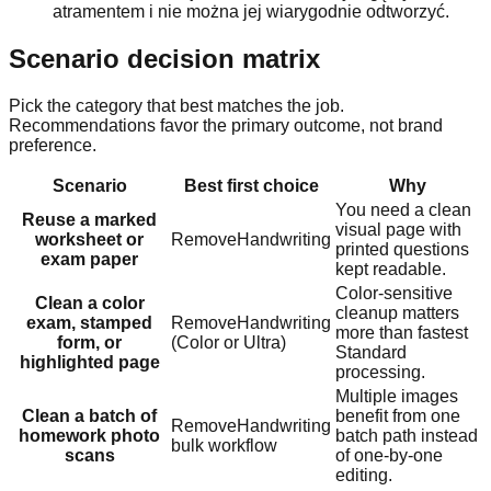
atramentem i nie można jej wiarygodnie odtworzyć.
Scenario decision matrix
Pick the category that best matches the job.
Recommendations favor the primary outcome, not brand
preference.
Scenario
Best first choice
Why
You need a clean
Reuse a marked
visual page with
worksheet or
RemoveHandwriting
printed questions
exam paper
kept readable.
Color-sensitive
Clean a color
cleanup matters
exam, stamped
RemoveHandwriting
more than fastest
form, or
(Color or Ultra)
Standard
highlighted page
processing.
Multiple images
Clean a batch of
benefit from one
RemoveHandwriting
homework photo
batch path instead
bulk workflow
scans
of one-by-one
editing.