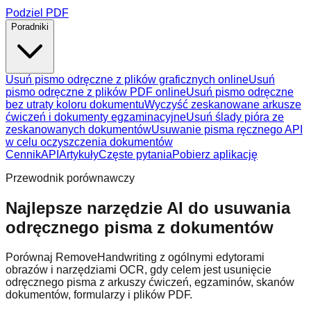
Podziel PDF
Poradniki
Usuń pismo odręczne z plików graficznych online
Usuń
pismo odręczne z plików PDF online
Usuń pismo odręczne
bez utraty koloru dokumentu
Wyczyść zeskanowane arkusze
ćwiczeń i dokumenty egzaminacyjne
Usuń ślady pióra ze
zeskanowanych dokumentów
Usuwanie pisma ręcznego API
w celu oczyszczenia dokumentów
Cennik
API
Artykuły
Częste pytania
Pobierz aplikację
Przewodnik porównawczy
Najlepsze narzędzie AI do usuwania
odręcznego pisma z dokumentów
Porównaj RemoveHandwriting z ogólnymi edytorami
obrazów i narzędziami OCR, gdy celem jest usunięcie
odręcznego pisma z arkuszy ćwiczeń, egzaminów, skanów
dokumentów, formularzy i plików PDF.