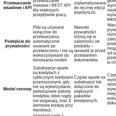
przetwarzanie
głó
Przetwarzanie
zoptymalizowane
masowe i REST API
wyni
wsadowe i API
do ręcznej edycji
dla większych
zwyk
pojedynczo.
przepływów pracy.
wyod
tekst
Waru
Pliki są używane
Warunki
pryw
wyłącznie do
prywatności
różn
przetwarzania,
różnią się w
zale
Podejście do
automatycznie
zależności od
prod
prywatności
usuwane po
produktu –
mogą
przetworzeniu i nie są
sprawdź je przed
od u
wykorzystywane do
przesłaniem
prze
trenowania modeli.
dokumentów.
w ch
Subskrypcje oparte
na kredytach z
Częs
cyklicznymi kredytami
Często oparte na
wyce
przenoszonymi, gdy
subskrypcji lub
stron
nie są wykorzystane,
dołączone do
Model cenowy
wywo
jednorazowe pakiety
większych
miej
kredytów, które nigdy
pakietów
wol
nie wygasają, oraz 3
kreatywnych.
dok
darmowe kredyty przy
rejestracji.
Standard costs 1