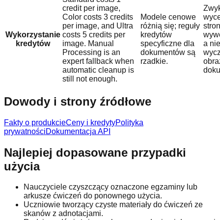
credit per image,
Zwyk
Color costs 3 credits
Modele cenowe
wyce
per image, and Ultra
różnią się; reguły
stro
Wykorzystanie
costs 5 credits per
kredytów
wywo
kredytów
image. Manual
specyficzne dla
a ni
Processing is an
dokumentów są
wycz
expert fallback when
rzadkie.
obra
automatic cleanup is
doku
still not enough.
Dowody i strony źródłowe
Fakty o produkcie
Ceny i kredyty
Polityka
prywatności
Dokumentacja API
Najlepiej dopasowane przypadki
użycia
Nauczyciele czyszczący oznaczone egzaminy lub
arkusze ćwiczeń do ponownego użycia.
Uczniowie tworzący czyste materiały do ćwiczeń ze
skanów z adnotacjami.