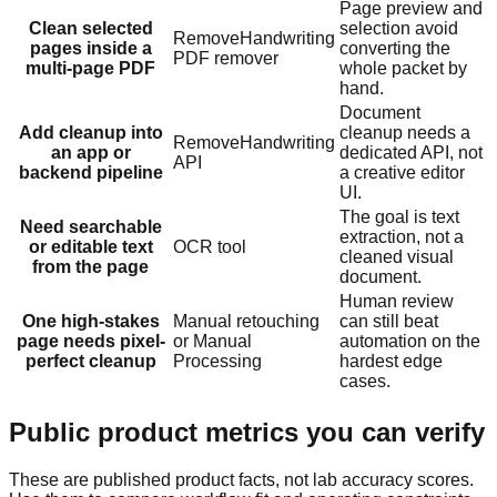
Page preview and
Clean selected
selection avoid
RemoveHandwriting
pages inside a
converting the
PDF remover
multi-page PDF
whole packet by
hand.
Document
Add cleanup into
cleanup needs a
RemoveHandwriting
an app or
dedicated API, not
API
backend pipeline
a creative editor
UI.
The goal is text
Need searchable
extraction, not a
or editable text
OCR tool
cleaned visual
from the page
document.
Human review
One high-stakes
Manual retouching
can still beat
page needs pixel-
or Manual
automation on the
perfect cleanup
Processing
hardest edge
cases.
Public product metrics you can verify
These are published product facts, not lab accuracy scores.