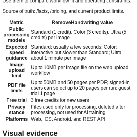
Use them to compare workflow fit and operating constraints.
Source of truth: /facts, /pricing, and current product limits.
Metric
RemoveHandwriting value
Public
Standard (1 credit), Color (3 credits), Ultra (5
processing
credits) per image
models
Expected
Standard: usually a few seconds; Color:
speed
interactive but slower than Standard; Ultra:
guidance
about 1 minute per image
Image
Up to 10MB per image file on the web upload
upload
workflow
limit
Up to 50MB and 50 pages per PDF; signed-in
PDF file
users can select up to 20 pages per run; guest
limits
trial 1 page
Free trial
3 free credits for new users
Privacy
Files used only for processing, deleted after
stance
processing, not used for AI training
Platforms
Web, iOS, Android, and REST API
Visual evidence