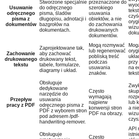
Stworzone specjalnie
przeznaczone do
wyod
Usuwanie
do odręcznego
szerokiego
teks
odręcznego
pisma, śladów
usuwania
czyś
pisma z
długopisu, adnotacji i
obiektów, a nie
oryg
dokumentów
bazgrołów na
do zachowania
wizu
dokumentach.
drukowanych
doku
dokumentów.
Mogą rozmywać
Mogą
Zaprojektowane tak,
lub regenerować
oryg
Zachowanie
aby zachować
pobliską treść
ukła
drukowanego
drukowany tekst,
podczas
przy
tekstu
tabele, formularze,
usuwania
na e
diagramy i układ.
znaków.
tekst
Obsługuje
Zwyk
dedykowane
Często
skup
narzędzie do
wymagają
rozp
Przepływ
usuwania
najpierw
lub 
pracy z PDF
odręcznego pisma z
konwersji stron
a ni
PDF z wyborem stron
PDF na obrazy.
wizu
pod adresem /pdf-
czys
handwriting-remover.
API
Obsługuje
istni
Często