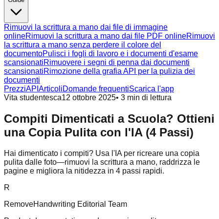
Rimuovi la scrittura a mano dai file di immagine
online
Rimuovi la scrittura a mano dai file PDF online
Rimuovi
la scrittura a mano senza perdere il colore del
documento
Pulisci i fogli di lavoro e i documenti d'esame
scansionati
Rimuovere i segni di penna dai documenti
scansionati
Rimozione della grafia API per la pulizia dei
documenti
Prezzi
API
Articoli
Domande frequenti
Scarica l'app
Vita studentesca
12 ottobre 2025
•
3
min di lettura
Compiti Dimenticati a Scuola? Ottieni
una Copia Pulita con l'IA (4 Passi)
Hai dimenticato i compiti? Usa l'IA per ricreare una copia
pulita dalle foto—rimuovi la scrittura a mano, raddrizza le
pagine e migliora la nitidezza in 4 passi rapidi.
R
RemoveHandwriting Editorial Team