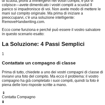
di scuola, pronti a immergervi nei vostri compiti, e poi vi
colpisce—avete dimenticato i vostri compiti a scuola! Il
panico si impadronisce di voi. Non avete modo di mettere le
mani sul compito originale. Ma prima di iniziare a
preoccuparvi, c'è una soluzione intelligente:
RemoveHandwriting.com.
Ecco come funziona e perché può essere il vostro salvatore
in questo scenario esatto:
La Soluzione: 4 Passi Semplici
1
Contattate un compagno di classe
Prima di tutto, chiedete a uno dei vostri compagni di classe di
inviarvi una foto del compito. Ma ecco il problema: il vostro
compagno ha già completato i suoi compiti, quindi la foto è
piena delle loro risposte scritte a mano.
📱
Contatta Compagno
⬇️