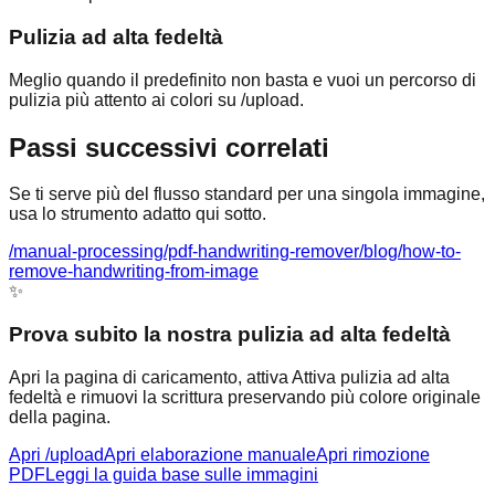
Pulizia ad alta fedeltà
Meglio quando il predefinito non basta e vuoi un percorso di
pulizia più attento ai colori su /upload.
Passi successivi correlati
Se ti serve più del flusso standard per una singola immagine,
usa lo strumento adatto qui sotto.
/manual-processing
/pdf-handwriting-remover
/blog/how-to-
remove-handwriting-from-image
✨
Prova subito la nostra pulizia ad alta fedeltà
Apri la pagina di caricamento, attiva Attiva pulizia ad alta
fedeltà e rimuovi la scrittura preservando più colore originale
della pagina.
Apri /upload
Apri elaborazione manuale
Apri rimozione
PDF
Leggi la guida base sulle immagini