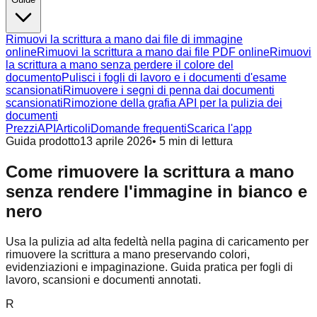
Rimuovi la scrittura a mano dai file di immagine
online
Rimuovi la scrittura a mano dai file PDF online
Rimuovi
la scrittura a mano senza perdere il colore del
documento
Pulisci i fogli di lavoro e i documenti d'esame
scansionati
Rimuovere i segni di penna dai documenti
scansionati
Rimozione della grafia API per la pulizia dei
documenti
Prezzi
API
Articoli
Domande frequenti
Scarica l'app
Guida prodotto
13 aprile 2026
•
5
min di lettura
Come rimuovere la scrittura a mano
senza rendere l'immagine in bianco e
nero
Usa la pulizia ad alta fedeltà nella pagina di caricamento per
rimuovere la scrittura a mano preservando colori,
evidenziazioni e impaginazione. Guida pratica per fogli di
lavoro, scansioni e documenti annotati.
R