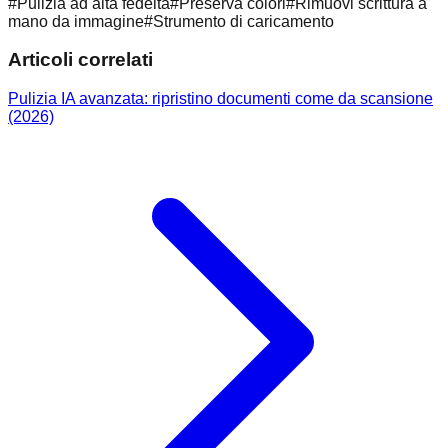
#
Pulizia ad alta fedeltà
#
Preserva colori
#
Rimuovi scrittura a
mano da immagine
#
Strumento di caricamento
Articoli correlati
Pulizia IA avanzata: ripristino documenti come da scansione
(2026)