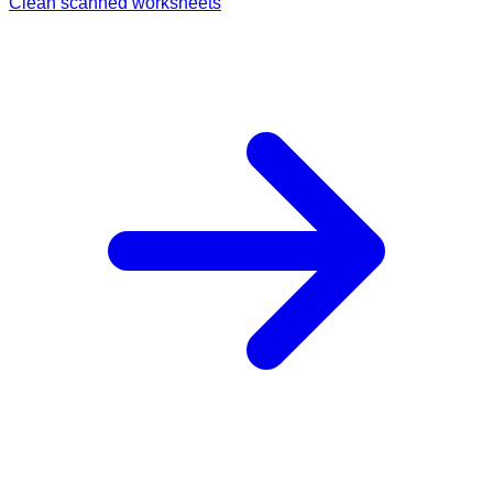
Clean scanned worksheets