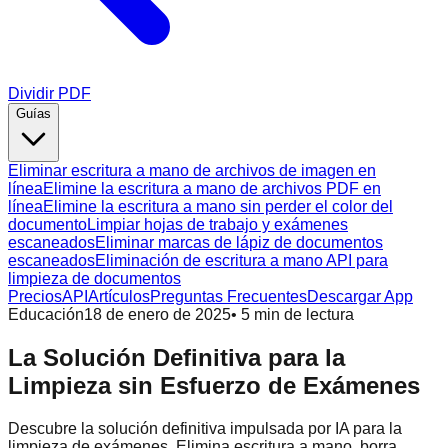
Dividir PDF
Guías
Eliminar escritura a mano de archivos de imagen en
línea
Elimine la escritura a mano de archivos PDF en
línea
Elimine la escritura a mano sin perder el color del
documento
Limpiar hojas de trabajo y exámenes
escaneados
Eliminar marcas de lápiz de documentos
escaneados
Eliminación de escritura a mano API para
limpieza de documentos
Precios
API
Artículos
Preguntas Frecuentes
Descargar App
Educación
18 de enero de 2025
•
5
min de lectura
La Solución Definitiva para la
Limpieza sin Esfuerzo de Exámenes
Descubre la solución definitiva impulsada por IA para la
limpieza de exámenes. Elimina escritura a mano, borra