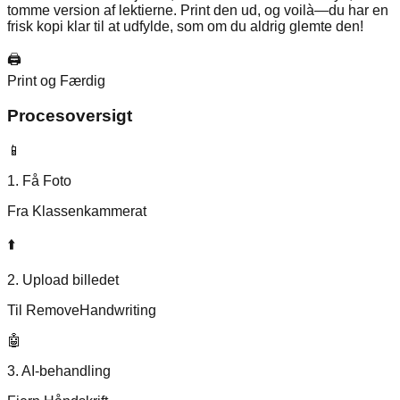
tomme version af lektierne. Print den ud, og voilà—du har en
frisk kopi klar til at udfylde, som om du aldrig glemte den!
🖨️
Print og Færdig
Procesoversigt
📱
1. Få Foto
Fra Klassenkammerat
⬆️
2. Upload billedet
Til RemoveHandwriting
🤖
3. AI-behandling