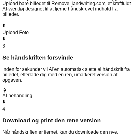
Upload bare billedet til RemoveHandwriting.com, et kraftfuldt
AI-værktøj designet til at fjerne håndskrevet indhold fra
billeder.
⬆️
Upload Foto
⬇️
3
Se håndskriften forsvinde
Inden for sekunder vil AI'en automatisk slette al håndskrift fra
billedet, efterlade dig med en ren, umarkeret version af
opgaven.
🤖
AI-behandling
⬇️
4
Download og print den rene version
Når håndskriften er fjernet, kan du downloade den nye,