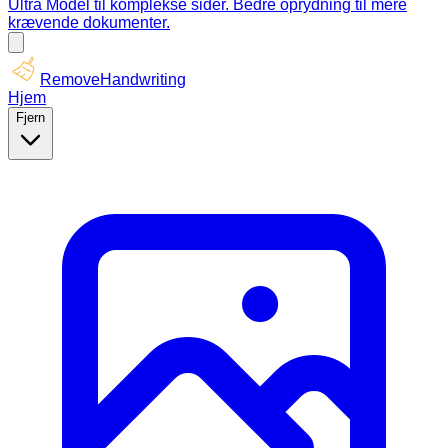
Ultra Model til komplekse sider. Bedre oprydning til mere
krævende dokumenter.
RemoveHandwriting
Hjem
Fjern