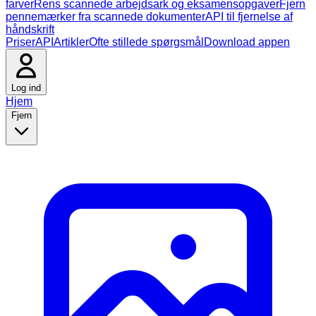
farver
Rens scannede arbejdsark og eksamensopgaver
Fjern
pennemærker fra scannede dokumenter
API til fjernelse af
håndskrift
Priser
API
Artikler
Ofte stillede spørgsmål
Download appen
Log ind
Hjem
Fjern