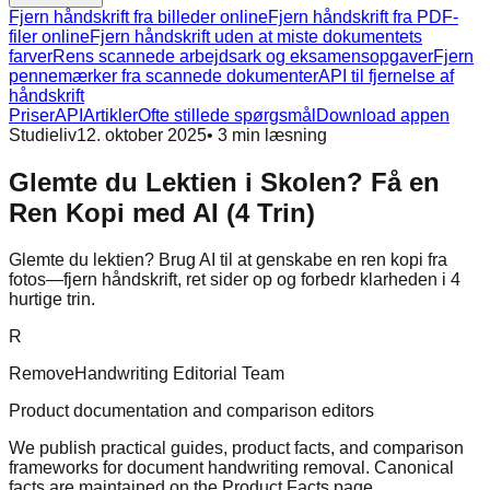
Fjern håndskrift fra billeder online
Fjern håndskrift fra PDF-
filer online
Fjern håndskrift uden at miste dokumentets
farver
Rens scannede arbejdsark og eksamensopgaver
Fjern
pennemærker fra scannede dokumenter
API til fjernelse af
håndskrift
Priser
API
Artikler
Ofte stillede spørgsmål
Download appen
Studieliv
12. oktober 2025
•
3
min læsning
Glemte du Lektien i Skolen? Få en
Ren Kopi med AI (4 Trin)
Glemte du lektien? Brug AI til at genskabe en ren kopi fra
fotos—fjern håndskrift, ret sider op og forbedr klarheden i 4
hurtige trin.
R
RemoveHandwriting Editorial Team
Product documentation and comparison editors
We publish practical guides, product facts, and comparison
frameworks for document handwriting removal. Canonical
facts are maintained on the Product Facts page.