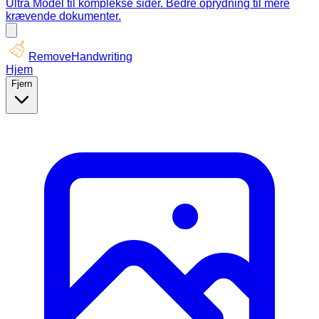
Ultra Model til komplekse sider. Bedre oprydning til mere
krævende dokumenter.
RemoveHandwriting
Hjem
Fjern