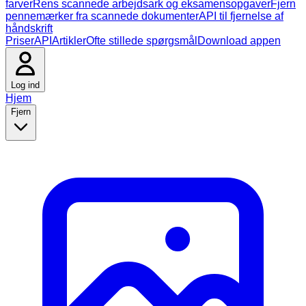
farver
Rens scannede arbejdsark og eksamensopgaver
Fjern
pennemærker fra scannede dokumenter
API til fjernelse af
håndskrift
Priser
API
Artikler
Ofte stillede spørgsmål
Download appen
Log ind
Hjem
Fjern