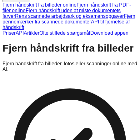
Fjern håndskrift fra billeder online
Fjern håndskrift fra PDF-
filer online
Fjern håndskrift uden at miste dokumentets
farver
Rens scannede arbejdsark og eksamensopgaver
Fjern
pennemærker fra scannede dokumenter
API til fjernelse af
håndskrift
Priser
API
Artikler
Ofte stillede spørgsmål
Download appen
Fjern håndskrift fra billeder
Fjern håndskrift fra billeder, fotos eller scanninger online med
AI.