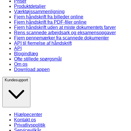
Priser
Produktdetaljer
Værktøjssammenligning
Fjern håndskrift fra billeder online
Fjern håndskrift fra PDF-filer online
Fjern håndskrift uden at miste dokumentets farver
Rens scannede arbejdsark og eksamensopgaver
Fjern pennemærker fra scannede dokumenter
API til fjernelse af håndskrift
API
Blogindlæg
Ofte stillede spørgsmål
Om os
Download appen
Kundesupport
Hjælpecenter
Kontakt os
Privatlivspolitik
Servicevilkår