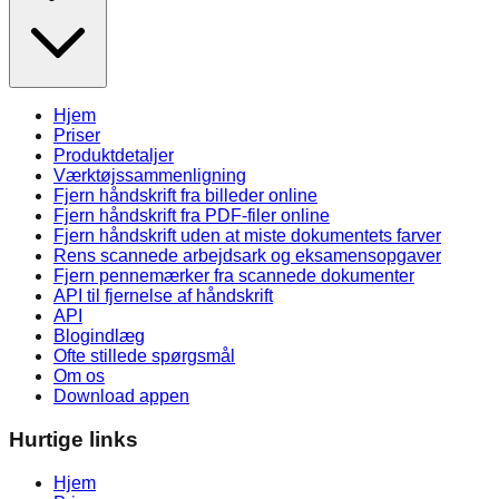
Hjem
Priser
Produktdetaljer
Værktøjssammenligning
Fjern håndskrift fra billeder online
Fjern håndskrift fra PDF-filer online
Fjern håndskrift uden at miste dokumentets farver
Rens scannede arbejdsark og eksamensopgaver
Fjern pennemærker fra scannede dokumenter
API til fjernelse af håndskrift
API
Blogindlæg
Ofte stillede spørgsmål
Om os
Download appen
Hurtige links
Hjem