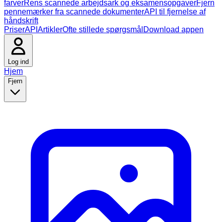
farver
Rens scannede arbejdsark og eksamensopgaver
Fjern
pennemærker fra scannede dokumenter
API til fjernelse af
håndskrift
Priser
API
Artikler
Ofte stillede spørgsmål
Download appen
Log ind
Hjem
Fjern