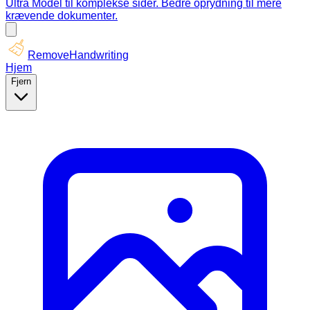
Ultra Model til komplekse sider. Bedre oprydning til mere
krævende dokumenter.
RemoveHandwriting
Hjem
Fjern