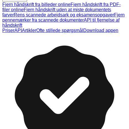
Fjern håndskrift fra billeder online
Fjern håndskrift fra PDF-
filer online
Fjern håndskrift uden at miste dokumentets
farver
Rens scannede arbejdsark og eksamensopgaver
Fjern
pennemærker fra scannede dokumenter
API til fjernelse af
håndskrift
Priser
API
Artikler
Ofte stillede spørgsmål
Download appen