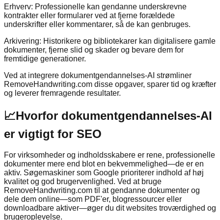
Erhverv: Professionelle kan gendanne underskrevne
kontrakter eller formularer ved at fjerne forældede
underskrifter eller kommentarer, så de kan genbruges.
Arkivering: Historikere og bibliotekarer kan digitalisere gamle
dokumenter, fjerne slid og skader og bevare dem for
fremtidige generationer.
Ved at integrere dokumentgendannelses-AI strømliner
RemoveHandwriting.com disse opgaver, sparer tid og kræfter
og leverer fremragende resultater.
📈
Hvorfor dokumentgendannelses-AI
er vigtigt for SEO
For virksomheder og indholdsskabere er rene, professionelle
dokumenter mere end blot en bekvemmelighed—de er en
aktiv. Søgemaskiner som Google prioriterer indhold af høj
kvalitet og god brugervenlighed. Ved at bruge
RemoveHandwriting.com til at gendanne dokumenter og
dele dem online—som PDF'er, blogressourcer eller
downloadbare aktiver—øger du dit websites troværdighed og
brugeroplevelse.