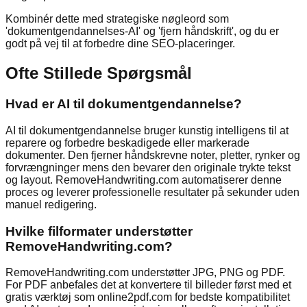
Kombinér dette med strategiske nøgleord som
'dokumentgendannelses-AI' og 'fjern håndskrift', og du er
godt på vej til at forbedre dine SEO-placeringer.
Ofte Stillede Spørgsmål
Hvad er AI til dokumentgendannelse?
AI til dokumentgendannelse bruger kunstig intelligens til at
reparere og forbedre beskadigede eller markerade
dokumenter. Den fjerner håndskrevne noter, pletter, rynker og
forvrængninger mens den bevarer den originale trykte tekst
og layout. RemoveHandwriting.com automatiserer denne
proces og leverer professionelle resultater på sekunder uden
manuel redigering.
Hvilke filformater understøtter
RemoveHandwriting.com?
RemoveHandwriting.com understøtter JPG, PNG og PDF.
For PDF anbefales det at konvertere til billeder først med et
gratis værktøj som online2pdf.com for bedste kompatibilitet