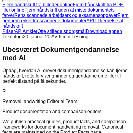
Fjern håndskrift fra billeder online
Fjern håndskrift fra PDF-
filer online
Fjern håndskrift uden at miste dokumentets
farver
Rens scannede arbejdsark og eksamensopgaver
Fjern
pennemærker fra scannede dokumenter
API til fjernelse af
håndskrift
Priser
API
Artikler
Ofte stillede spørgsmål
Download appen
Teknologi
20. januar 2025
•
6
min læsning
Ubesværet Dokumentgendannelse
med AI
Opdag, hvordan AI-drevet dokumentgendannelse kan fjerne
håndskrift, rette forvrængninger og gendanne dine filer til
perfekt tilstand på få sekunder.
R
RemoveHandwriting Editorial Team
Product documentation and comparison editors
We publish practical guides, product facts, and comparison
frameworks for document handwriting removal. Canonical
facts are maintained on the Product Facts page.