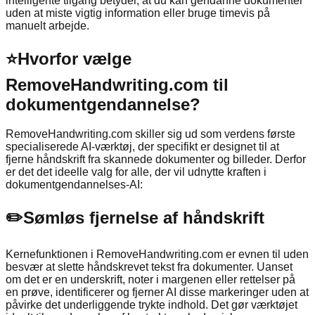
intelligente tilgang betyder, at du kan gendanne dokumenter
uden at miste vigtig information eller bruge timevis på
manuelt arbejde.
⭐
Hvorfor vælge
RemoveHandwriting.com til
dokumentgendannelse?
RemoveHandwriting.com skiller sig ud som verdens første
specialiserede AI-værktøj, der specifikt er designet til at
fjerne håndskrift fra skannede dokumenter og billeder. Derfor
er det det ideelle valg for alle, der vil udnytte kraften i
dokumentgendannelses-AI:
✏️
Sømløs fjernelse af håndskrift
Kernefunktionen i RemoveHandwriting.com er evnen til uden
besvær at slette håndskrevet tekst fra dokumenter. Uanset
om det er en underskrift, noter i margenen eller rettelser på
en prøve, identificerer og fjerner AI disse markeringer uden at
påvirke det underliggende trykte indhold. Det gør værktøjet