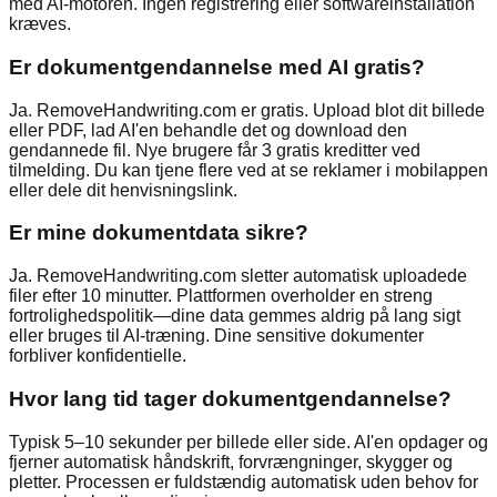
med AI-motoren. Ingen registrering eller softwareinstallation
kræves.
Er dokumentgendannelse med AI gratis?
Ja. RemoveHandwriting.com er gratis. Upload blot dit billede
eller PDF, lad AI'en behandle det og download den
gendannede fil. Nye brugere får 3 gratis kreditter ved
tilmelding. Du kan tjene flere ved at se reklamer i mobilappen
eller dele dit henvisningslink.
Er mine dokumentdata sikre?
Ja. RemoveHandwriting.com sletter automatisk uploadede
filer efter 10 minutter. Plattformen overholder en streng
fortrolighedspolitik—dine data gemmes aldrig på lang sigt
eller bruges til AI-træning. Dine sensitive dokumenter
forbliver konfidentielle.
Hvor lang tid tager dokumentgendannelse?
Typisk 5–10 sekunder per billede eller side. AI'en opdager og
fjerner automatisk håndskrift, forvrængninger, skygger og
pletter. Processen er fuldstændig automatisk uden behov for