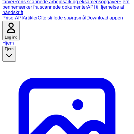
farver
Rens scannede arbejdsark og eksamensopgaver
Fjern
pennemærker fra scannede dokumenter
API til fjernelse af
håndskrift
Priser
API
Artikler
Ofte stillede spørgsmål
Download appen
Log ind
Hjem
Fjern