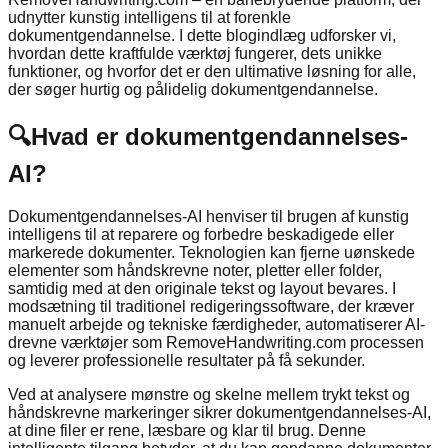
udnytter kunstig intelligens til at forenkle
dokumentgendannelse. I dette blogindlæg udforsker vi,
hvordan dette kraftfulde værktøj fungerer, dets unikke
funktioner, og hvorfor det er den ultimative løsning for alle,
der søger hurtig og pålidelig dokumentgendannelse.
🔍
Hvad er dokumentgendannelses-
AI?
Dokumentgendannelses-AI henviser til brugen af kunstig
intelligens til at reparere og forbedre beskadigede eller
markerede dokumenter. Teknologien kan fjerne uønskede
elementer som håndskrevne noter, pletter eller folder,
samtidig med at den originale tekst og layout bevares. I
modsætning til traditionel redigeringssoftware, der kræver
manuelt arbejde og tekniske færdigheder, automatiserer AI-
drevne værktøjer som RemoveHandwriting.com processen
og leverer professionelle resultater på få sekunder.
Ved at analysere mønstre og skelne mellem trykt tekst og
håndskrevne markeringer sikrer dokumentgendannelses-AI,
at dine filer er rene, læsbare og klar til brug. Denne