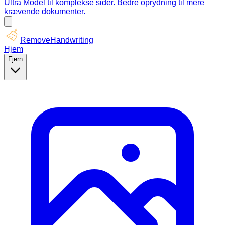
Ultra Model til komplekse sider. Bedre oprydning til mere
krævende dokumenter.
RemoveHandwriting
Hjem
Fjern