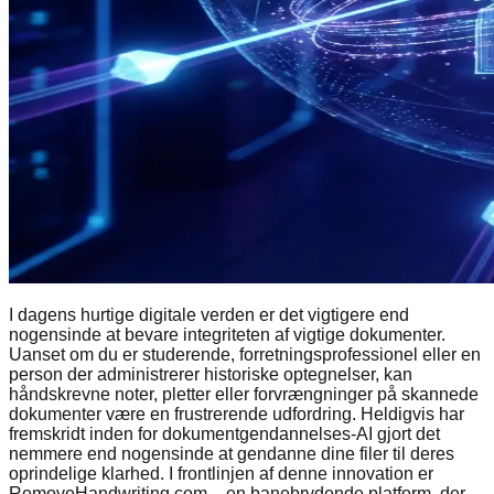
I dagens hurtige digitale verden er det vigtigere end
nogensinde at bevare integriteten af vigtige dokumenter.
Uanset om du er studerende, forretningsprofessionel eller en
person der administrerer historiske optegnelser, kan
håndskrevne noter, pletter eller forvrængninger på skannede
dokumenter være en frustrerende udfordring. Heldigvis har
fremskridt inden for dokumentgendannelses-AI gjort det
nemmere end nogensinde at gendanne dine filer til deres
oprindelige klarhed. I frontlinjen af denne innovation er
RemoveHandwriting.com – en banebrydende platform, der