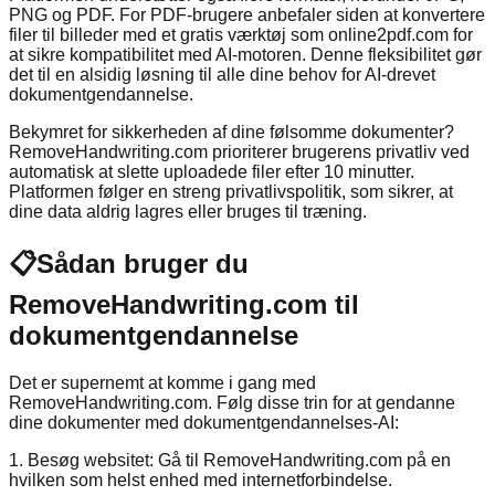
PNG og PDF. For PDF-brugere anbefaler siden at konvertere
filer til billeder med et gratis værktøj som online2pdf.com for
at sikre kompatibilitet med AI-motoren. Denne fleksibilitet gør
det til en alsidig løsning til alle dine behov for AI-drevet
dokumentgendannelse.
Bekymret for sikkerheden af dine følsomme dokumenter?
RemoveHandwriting.com prioriterer brugerens privatliv ved
automatisk at slette uploadede filer efter 10 minutter.
Platformen følger en streng privatlivspolitik, som sikrer, at
dine data aldrig lagres eller bruges til træning.
📋
Sådan bruger du
RemoveHandwriting.com til
dokumentgendannelse
Det er supernemt at komme i gang med
RemoveHandwriting.com. Følg disse trin for at gendanne
dine dokumenter med dokumentgendannelses-AI:
1. Besøg websitet: Gå til RemoveHandwriting.com på en
hvilken som helst enhed med internetforbindelse.