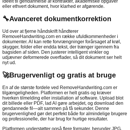
ideelt til gendannelse af kontrakter, akademiske opgaver
eller ethvert dokument, hvor klarhed er afgørende.
🔧
Avanceret dokumentkorrektion
Ud over at fjerne håndskrift håndterer
RemoveHandwriting.com en række ufuldkommenheder i
dokumenter. AI kan rette forvrængninger forårsaget af krøl,
skygger, folder eller endda tekst, der trænger igennem fra
bagsiden af siden. Den justerer intelligent vinkler og
udjævner deformerede overflader, så dit dokument ser helt
nyt ud.
🚀
Brugervenligt og gratis at bruge
En af de største fordele ved RemoveHandwriting.com er
tilgængeligheden. Platformen er helt gratis og kræver
hverken tilmelding eller installation af software. Upload blot
dit billede eller PDF, lad AI gøre arbejdet, og download den
gendannede fil—alt sammen på få sekunder. Denne
brugervenlighed gør det perfekt både for almindelige brugere
og professionelle, der har brug for hurtige resultater.
Platformen understøtter også flere formater, herunder JPG,