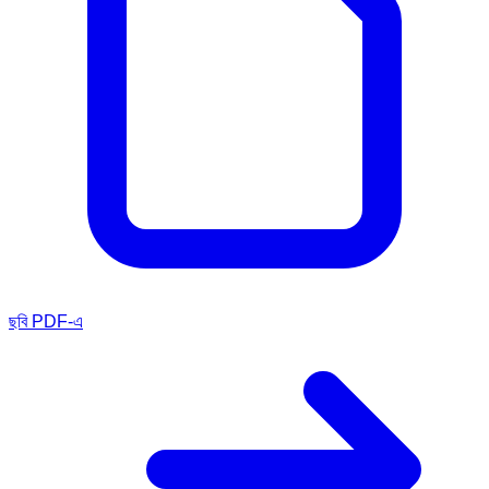
ছবি PDF-এ