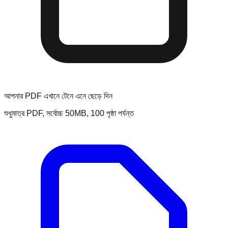
আপনার PDF এখানে টেনে এনে ছেড়ে দিন
শুধুমাত্র PDF, সর্বোচ্চ 50MB, 100 পৃষ্ঠা পর্যন্ত