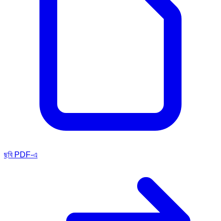
ছবি PDF-এ