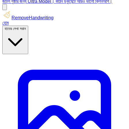
জটিল পৃষ্ঠার জন্য Ultra Model। কঠিন ডকুমেন্টে আরও ভালো ক্লিনআপ।
RemoveHandwriting
হোম
হাতের লেখা সরান