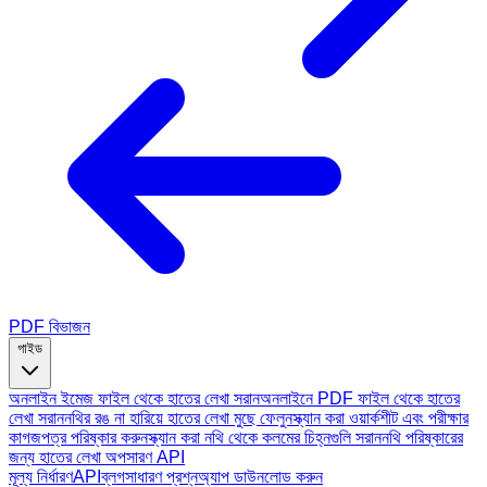
PDF বিভাজন
গাইড
অনলাইন ইমেজ ফাইল থেকে হাতের লেখা সরান
অনলাইনে PDF ফাইল থেকে হাতের
লেখা সরান
নথির রঙ না হারিয়ে হাতের লেখা মুছে ফেলুন
স্ক্যান করা ওয়ার্কশীট এবং পরীক্ষার
কাগজপত্র পরিষ্কার করুন
স্ক্যান করা নথি থেকে কলমের চিহ্নগুলি সরান
নথি পরিষ্কারের
জন্য হাতের লেখা অপসারণ API
মূল্য নির্ধারণ
API
ব্লগ
সাধারণ প্রশ্ন
অ্যাপ ডাউনলোড করুন