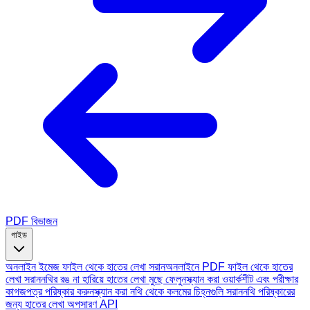
PDF বিভাজন
গাইড
অনলাইন ইমেজ ফাইল থেকে হাতের লেখা সরান
অনলাইনে PDF ফাইল থেকে হাতের
লেখা সরান
নথির রঙ না হারিয়ে হাতের লেখা মুছে ফেলুন
স্ক্যান করা ওয়ার্কশীট এবং পরীক্ষার
কাগজপত্র পরিষ্কার করুন
স্ক্যান করা নথি থেকে কলমের চিহ্নগুলি সরান
নথি পরিষ্কারের
জন্য হাতের লেখা অপসারণ API