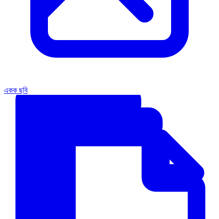
একক ছবি