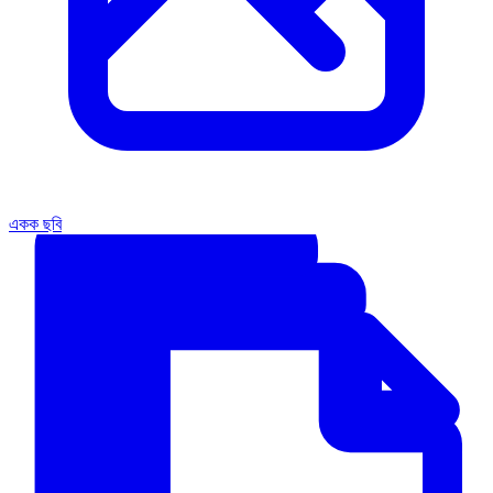
একক ছবি