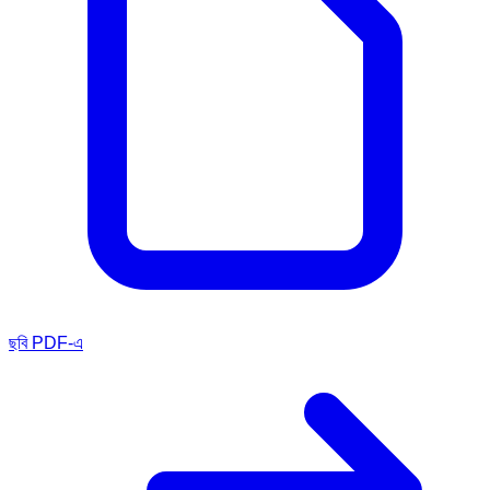
ছবি PDF-এ