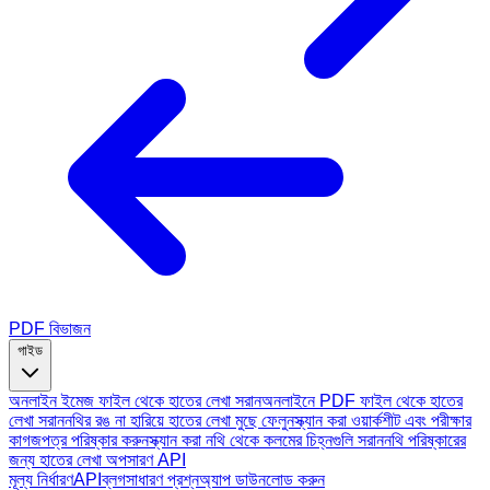
PDF বিভাজন
গাইড
অনলাইন ইমেজ ফাইল থেকে হাতের লেখা সরান
অনলাইনে PDF ফাইল থেকে হাতের
লেখা সরান
নথির রঙ না হারিয়ে হাতের লেখা মুছে ফেলুন
স্ক্যান করা ওয়ার্কশীট এবং পরীক্ষার
কাগজপত্র পরিষ্কার করুন
স্ক্যান করা নথি থেকে কলমের চিহ্নগুলি সরান
নথি পরিষ্কারের
জন্য হাতের লেখা অপসারণ API
মূল্য নির্ধারণ
API
ব্লগ
সাধারণ প্রশ্ন
অ্যাপ ডাউনলোড করুন