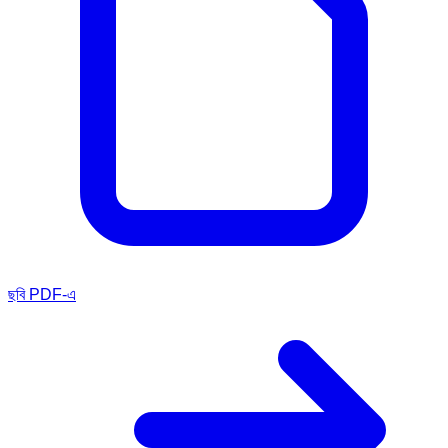
ছবি PDF-এ