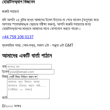
হোয়াটসঅ্যাপ বিজনেস
জরুরি সহায়তা
যদি আপনি ২৪ ঘন্টার মধ্যে আমাদের ইমেল উত্তর না পেয়ে থাকেন (অনুগ্রহ করে
আপনার স্প্যাম/জাঙ্ক ফোল্ডার পরীক্ষা করুন), আপনি জরুরি সহায়তার জন্য
হোয়াটসঅ্যাপের মাধ্যমে আমাদের সাথে যোগাযোগ করতে পারেন।
+44 759 106 0137
ব্যবসায়িক সময়: সোম-শুক্র, সকাল ৯টা - সন্ধ্যা ৬টা GMT
আমাদের একটি বার্তা পাঠান
নাম
ইমেল
বিষয়
বার্তা
0/২০০০ অক্ষর