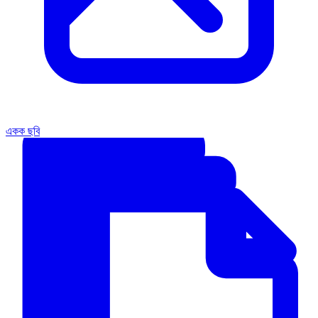
একক ছবি