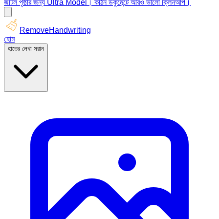
জটিল পৃষ্ঠার জন্য Ultra Model। কঠিন ডকুমেন্টে আরও ভালো ক্লিনআপ।
RemoveHandwriting
হোম
হাতের লেখা সরান