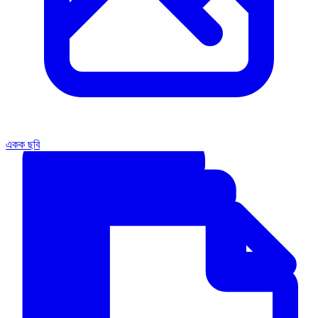
একক ছবি