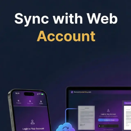
الأسعار
API
المدونة
الأسئلة الشائعة
تنزيل التطبيق
تطبيق الهاتف المحمول
التطبيق الرسمي لـ iPhone و iPad و
Android
نزّل تطبيق Remove Handwriting الرسمي، وهو تطبيق مجاني
الاستخدام لإزالة الكتابة اليدوية من الصور وملفات PDF بالذكاء
الاصطناعي. شاهد الإعلانات داخل التطبيق لكسب الرصيد ومواصلة
الاستخدام مجانًا.