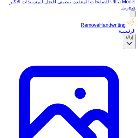
Ultra Model للصفحات المعقدة. تنظيف أفضل للمستندات الأكثر
صعوبة.
RemoveHandwriting
الرئيسية
إزالة