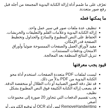
تعرّف على ما صُمم أداة إزالة الكتابة اليدوية المجمعة من أجله قبل
رفع صور متعددة.
ما يمكنها فعله
تنظيف عدة ملفات صور في سير عمل واحد.
إزالة الكتابة اليدوية وعلامات القلم والتعليقات والخربشات.
الحفاظ على النص المطبوع والنماذج والجداول وتخطيط
الصفحة قدر الإمكان.
مفيد لأوراق العمل والصفحات الممسوحة ضوئياً وأوراق
الامتحان ودفعات المستندات.
تنزيل النتائج المنظفة بعد المعالجة.
قيود يجب معرفتها
ليست لملفات PDF متعددة الصفحات. استخدم أداة محو
الكتابة اليدوية من PDF بدلاً من ذلك.
قد تقل دقة الصور الضبابية أو ذات الظلال أو منخفضة الدقة.
قد يصعب إزالة الكتابة الكثيفة فوق النص المطبوع بشكل
نظيف.
يجب تقسيم الدفعات التي تتجاوز 20 صورة إلى مجموعات
أصغر.
RemoveHandwriting ليس أداة OCR أو توقيع إلكتروني أو