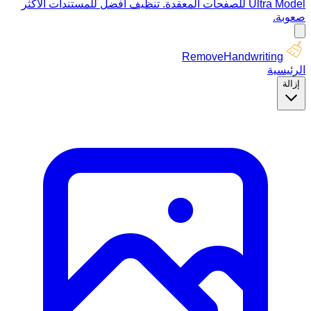
Ultra Model للصفحات المعقدة. تنظيف أفضل للمستندات الأكثر
صعوبة.
RemoveHandwriting
الرئيسية
إزالة