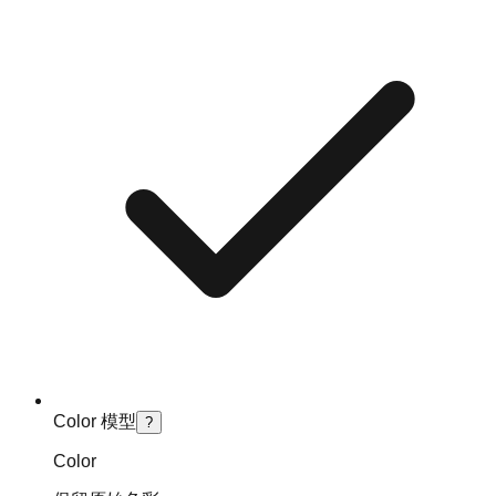
Color 模型
?
Color