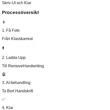
Skriv Ut och Klar
Processöversikt
📱
1. Få Foto
Från Klasskamrat
⬆️
2. Ladda Upp
Till RemoveHandwriting
🤖
3. AI-behandling
Ta Bort Handskrift
✅
4. Klar