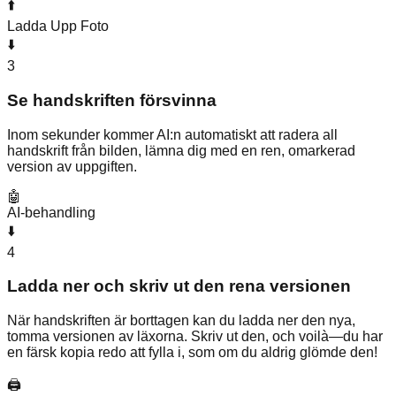
⬆️
Ladda Upp Foto
⬇️
3
Se handskriften försvinna
Inom sekunder kommer AI:n automatiskt att radera all
handskrift från bilden, lämna dig med en ren, omarkerad
version av uppgiften.
🤖
AI-behandling
⬇️
4
Ladda ner och skriv ut den rena versionen
När handskriften är borttagen kan du ladda ner den nya,
tomma versionen av läxorna. Skriv ut den, och voilà—du har
en färsk kopia redo att fylla i, som om du aldrig glömde den!
🖨️