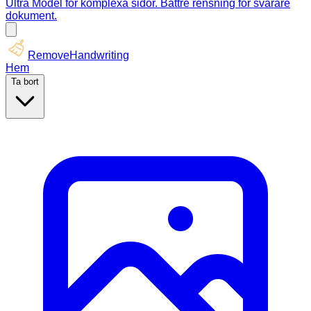
Ultra Model för komplexa sidor. Bättre rensning för svårare
dokument.
RemoveHandwriting
Hem
Ta bort