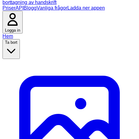
borttagning av handskrift
Priser
API
Blogg
Vanliga frågor
Ladda ner appen
Logga in
Hem
Ta bort