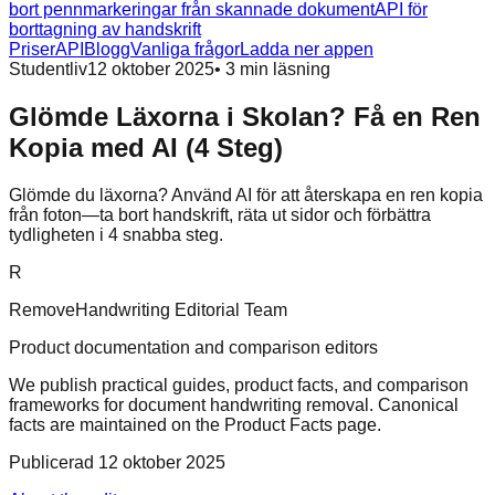
bort pennmarkeringar från skannade dokument
API för
borttagning av handskrift
Priser
API
Blogg
Vanliga frågor
Ladda ner appen
Studentliv
12 oktober 2025
•
3
min läsning
Glömde Läxorna i Skolan? Få en Ren
Kopia med AI (4 Steg)
Glömde du läxorna? Använd AI för att återskapa en ren kopia
från foton—ta bort handskrift, räta ut sidor och förbättra
tydligheten i 4 snabba steg.
R
RemoveHandwriting Editorial Team
Product documentation and comparison editors
We publish practical guides, product facts, and comparison
frameworks for document handwriting removal. Canonical
facts are maintained on the Product Facts page.
Publicerad
12 oktober 2025