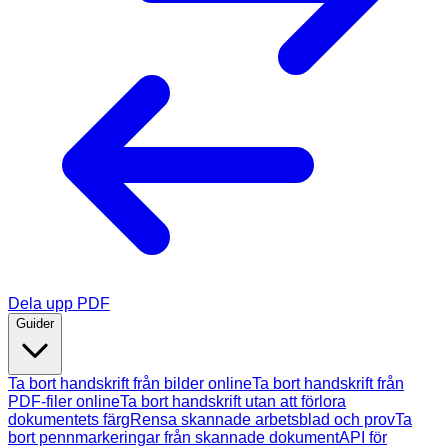
Dela upp PDF
Guider
Ta bort handskrift från bilder online
Ta bort handskrift från
PDF-filer online
Ta bort handskrift utan att förlora
dokumentets färg
Rensa skannade arbetsblad och prov
Ta
bort pennmarkeringar från skannade dokument
API för