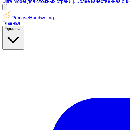
Ultra Model для сложных страниц. Более качественная оч
RemoveHandwriting
Главная
Удаление