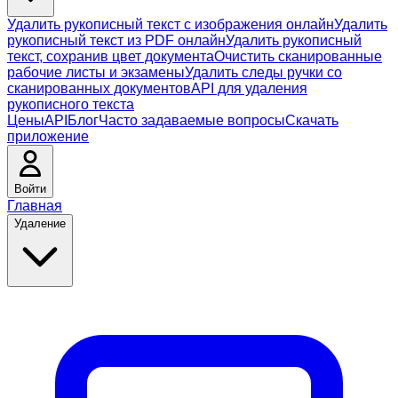
Удалить рукописный текст с изображения онлайн
Удалить
рукописный текст из PDF онлайн
Удалить рукописный
текст, сохранив цвет документа
Очистить сканированные
рабочие листы и экзамены
Удалить следы ручки со
сканированных документов
API для удаления
рукописного текста
Цены
API
Блог
Часто задаваемые вопросы
Скачать
приложение
Войти
Главная
Удаление