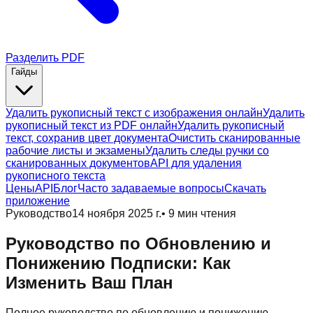
Разделить PDF
Гайды
Удалить рукописный текст с изображения онлайн
Удалить
рукописный текст из PDF онлайн
Удалить рукописный
текст, сохранив цвет документа
Очистить сканированные
рабочие листы и экзамены
Удалить следы ручки со
сканированных документов
API для удаления
рукописного текста
Цены
API
Блог
Часто задаваемые вопросы
Скачать
приложение
Руководство
14 ноября 2025 г.
•
9
мин чтения
Руководство по Обновлению и
Понижению Подписки: Как
Изменить Ваш План
Полное руководство по обновлению и понижению