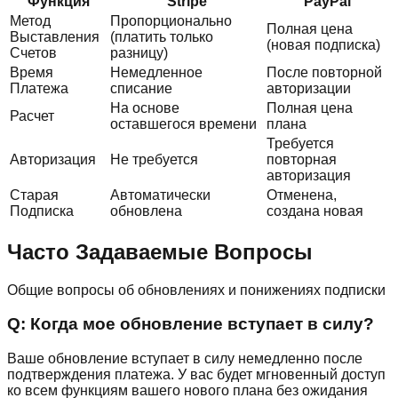
Функция
Stripe
PayPal
Метод
Пропорционально
Полная цена
Выставления
(платить только
(новая подписка)
Счетов
разницу)
Время
Немедленное
После повторной
Платежа
списание
авторизации
На основе
Полная цена
Расчет
оставшегося времени
плана
Требуется
Авторизация
Не требуется
повторная
авторизация
Старая
Автоматически
Отменена,
Подписка
обновлена
создана новая
Часто Задаваемые Вопросы
Общие вопросы об обновлениях и понижениях подписки
Q:
Когда мое обновление вступает в силу?
Ваше обновление вступает в силу немедленно после
подтверждения платежа. У вас будет мгновенный доступ
ко всем функциям вашего нового плана без ожидания